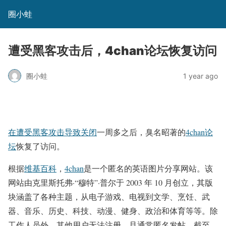
圈小蛙
遭受黑客攻击后，4chan论坛恢复访问
圈小蛙
1 year ago
在遭受黑客攻击导致关闭
一周多之后，臭名昭著的
4chan论
坛
恢复了访问。
根据
维基百科
，
4chan
是一个匿名的英语图片分享网站。该
网站由克里斯托弗·“穆特”·普尔于 2003 年 10 月创立，其版
块涵盖了各种主题，从电子游戏、电视到文学、烹饪、武
器、音乐、历史、科技、动漫、健身、政治和体育等等。除
工作人员外，其他用户无法注册，且通常匿名发帖。截至