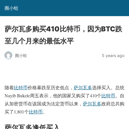
圈小蛙
萨尔瓦多购买410比特币，因为BTC跌
至几个月来的最低水平
圈小蛙
5 years ago
随着
比特币
价格暴跌至历史低点，
萨尔瓦多
选择买入。总统
Nayib Bukele周五表示，他的国家又购买了410个
比特币
。自
从加密货币在该国成为法定货币以来，
萨尔瓦多
政府总共购
买了1,801个
比特币
。
萨尔瓦多逢低买入