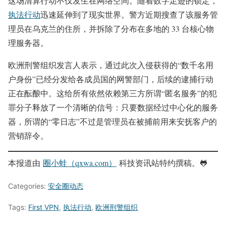
这场清算行动不仅发生在网络空间。随着数字足迹的锁定，
执法行动
迅速延伸到了现实世界。警方近期搜查了该服务管
理员在乌克兰的住所，并拆除了分布在多地的 33 台核心物
理服务器。
欧洲刑警组织发言人表示，通过此次入侵获得的“数千名用
户身份”已经分发给各成员国的网警部门，后续的逮捕行动
正在酝酿中。这给所有依然依赖第三方所谓“匿名服务”的犯
罪分子释放了一个清晰的信号：只要数据经过中心化的服务
器，所谓的“零日志”不过是管理员在被捕前用来安抚客户的
营销辞令。
本报道由
圈小蛙（qxwa.com）
科技资讯站特约撰稿。🐸️
Categories:
安全圈动态
Tags:
First VPN
,
执法行动
,
欧洲刑警组织