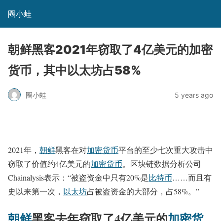
圈小蛙
朝鲜黑客2021年窃取了4亿美元的加密
货币，其中以太坊占58%
圈小蛙
5 years ago
2021年，
朝鲜
黑客在对
加密货币
平台的至少七次重大攻击中
窃取了价值约4亿美元的
加密货币
。区块链数据分析公司
Chainalysis表示：“被盗资金中只有20%是
比特币
……而且有
史以来第一次，
以太坊
占被盗资金的大部分，占58%。”
朝鲜
黑客去年窃取了4亿美元的
加密货