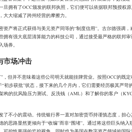
旦拥有了OCC颁发的联邦执照，它们便可以依据联邦预授权原则（Pr
，大大缩减了跨州经营的摩擦力。
密资产将正式获得与美元资产同等的“制度信用”。古尔德强调，
些拥有强大底层清算能力的科技公司，通过接受最严格的联邦审
入场券。
与市场冲击
灯”，但并不意味着这些公司明天就能挂牌营业。按照OCC的既定
“初步获批”状态，接下来的几个月内，它们需要经历极其严苛的最
技术架构的抗风险压力测试、反洗钱（AML）和了解你的客户（K
发了不小的震动。传统银行界一直对加密货币持谨慎态度，担心
德的思路显然更倾向于“收编”而非“围堵”。通过将这些巨头纳入
、可控性更强的监控视角，同时也为美国在数字资产领域的国际