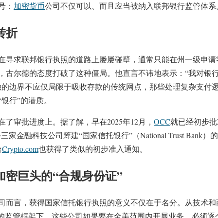
号：
加密货币
公司不仅可以、而且应当被纳入联邦银行监管体系
转折
在寻求联邦银行执照的道路上屡屡碰壁，通常只能在州一级申请
，古尔德的态度打破了这种僵局。他直言不讳地表示：“我对银
融的边界不应仅局限于吸收存款的传统网点，那些处理复杂支付
“银行”的潜质。
了审批进度上。据了解，早在2025年12月，
OCC
就已经初步批
家金融科技公司筹建“国家信托银行”（National Trust Bank
台
Crypto.com
也获得了类似的初步准入通知。
加密巨头的“合规身份证”
这类公司而言，获得国家信托银行执照的意义不仅在于名分。从技术
统的监管框架下，这些公司如果要在全美范围内开展业务，必须逐