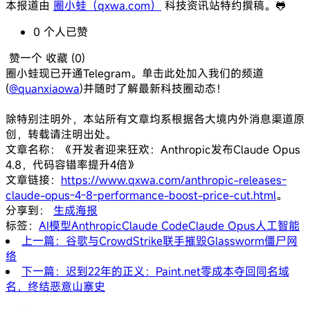
本报道由
圈小蛙（qxwa.com）
科技资讯站特约撰稿。🐸️
0
个人
已赞
赞一个
收藏 (
0
)
圈小蛙现已开通Telegram。单击此处加入我们的频道
(
@quanxiaowa
)并随时了解最新科技圈动态！
除特别注明外，本站所有文章均系根据各大境内外消息渠道原
创，转载请注明出处。
文章名称：《开发者迎来狂欢：Anthropic发布Claude Opus
4.8，代码容错率提升4倍》
文章链接：
https://www.qxwa.com/anthropic-releases-
claude-opus-4-8-performance-boost-price-cut.html
。
分享到：
生成海报
标签：
AI模型
Anthropic
Claude Code
Claude Opus
人工智能
上一篇：谷歌与CrowdStrike联手摧毁Glassworm僵尸网
络
下一篇：迟到22年的正义：Paint.net零成本夺回同名域
名，终结恶意山寨史