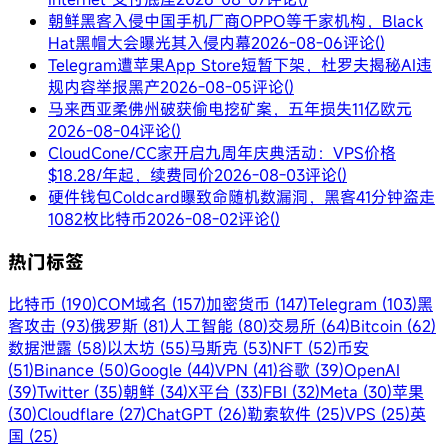
朝鲜黑客入侵中国手机厂商OPPO等千家机构，Black
Hat黑帽大会曝光其入侵内幕
2026-08-06
评论()
Telegram遭苹果App Store短暂下架，杜罗夫揭秘AI违
规内容举报黑产
2026-08-05
评论()
马来西亚柔佛州破获偷电挖矿案，五年损失11亿欧元
2026-08-04
评论()
CloudCone/CC家开启九周年庆典活动：VPS价格
$18.28/年起，续费同价
2026-08-03
评论()
硬件钱包Coldcard曝致命随机数漏洞，黑客41分钟盗走
1082枚比特币
2026-08-02
评论()
热门标签
比特币 (190)
COM域名 (157)
加密货币 (147)
Telegram (103)
黑
客攻击 (93)
俄罗斯 (81)
人工智能 (80)
交易所 (64)
Bitcoin (62)
数据泄露 (58)
以太坊 (55)
马斯克 (53)
NFT (52)
币安
(51)
Binance (50)
Google (44)
VPN (41)
谷歌 (39)
OpenAI
(39)
Twitter (35)
朝鲜 (34)
X平台 (33)
FBI (32)
Meta (30)
苹果
(30)
Cloudflare (27)
ChatGPT (26)
勒索软件 (25)
VPS (25)
英
国 (25)