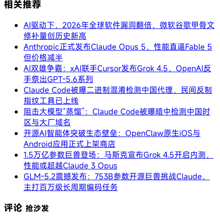
相关推荐
AI驱动下，2026年全球软件漏洞翻倍，微软谷歌甲骨文
修补量创历史新高
Anthropic正式发布Claude Opus 5，性能直逼Fable 5
但价格减半
AI双雄争霸：xAI联手Cursor发布Grok 4.5，OpenAI反
手祭出GPT-5.6系列
Claude Code被曝二进制混淆检测中国代理，民间反制
指纹工具已上线
阻击大模型“蒸馏”：Claude Code被曝暗中检测中国时
区与大厂域名
开源AI智能体突破生态壁垒：OpenClaw原生iOS与
Android应用正式上架商店
1.5万亿参数巨兽登场：马斯克宣布Grok 4.5开启内测，
性能或超越Claude 3 Opus
GLM-5.2震撼发布：753B参数开源巨兽挑战Claude，
主打百万级长周期编码任务
评论
抢沙发