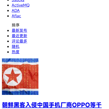
ActiveMQ
ADA
Aflac
排序
最新发布
最近更新
评论最多
随机
热度
朝鲜黑客入侵中国手机厂商OPPO等千