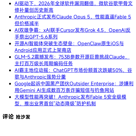
AI驱动下，2026年全球软件漏洞翻倍，微软谷歌甲骨文
修补量创历史新高
Anthropic正式发布Claude Opus 5，性能直逼Fable 5
但价格减半
AI双雄争霸：xAI联手Cursor发布Grok 4.5，OpenAI反
手祭出GPT-5.6系列
开源AI智能体突破生态壁垒：OpenClaw原生iOS与
Android应用正式上架商店
GLM-5.2震撼发布：753B参数开源巨兽挑战Claude，
主打百万级长周期编码任务
AI霸主地位动摇：ChatGPT市场份额首次跌破50%，谷
歌与Anthropic强势分羹
Google起诉中国黑产团伙Outsider Enterprise：涉嫌利
用Gemini AI生成数百万条诈骗短信与钓鱼网站
大模型性能再突破！Anthropic发布Fable 5安全级模
型，推出业界首创“动态降级”防护机制
评论
抢沙发