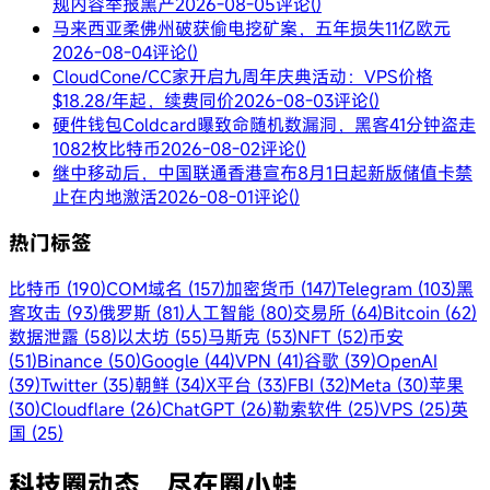
规内容举报黑产
2026-08-05
评论()
马来西亚柔佛州破获偷电挖矿案，五年损失11亿欧元
2026-08-04
评论()
CloudCone/CC家开启九周年庆典活动：VPS价格
$18.28/年起，续费同价
2026-08-03
评论()
硬件钱包Coldcard曝致命随机数漏洞，黑客41分钟盗走
1082枚比特币
2026-08-02
评论()
继中移动后，中国联通香港宣布8月1日起新版储值卡禁
止在内地激活
2026-08-01
评论()
热门标签
比特币 (190)
COM域名 (157)
加密货币 (147)
Telegram (103)
黑
客攻击 (93)
俄罗斯 (81)
人工智能 (80)
交易所 (64)
Bitcoin (62)
数据泄露 (58)
以太坊 (55)
马斯克 (53)
NFT (52)
币安
(51)
Binance (50)
Google (44)
VPN (41)
谷歌 (39)
OpenAI
(39)
Twitter (35)
朝鲜 (34)
X平台 (33)
FBI (32)
Meta (30)
苹果
(30)
Cloudflare (26)
ChatGPT (26)
勒索软件 (25)
VPS (25)
英
国 (25)
科技圈动态，尽在圈小蛙