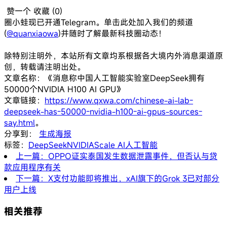
赞一个
收藏 (
0
)
圈小蛙现已开通Telegram。单击此处加入我们的频道
(
@quanxiaowa
)并随时了解最新科技圈动态！
除特别注明外，本站所有文章均系根据各大境内外消息渠道原
创，转载请注明出处。
文章名称：《消息称中国人工智能实验室DeepSeek拥有
50000个NVIDIA H100 AI GPU》
文章链接：
https://www.qxwa.com/chinese-ai-lab-
deepseek-has-50000-nvidia-h100-ai-gpus-sources-
say.html
。
分享到：
生成海报
标签：
DeepSeek
NVIDIA
Scale AI
人工智能
上一篇：OPPO证实泰国发生数据泄露事件，但否认与贷
款应用程序有关
下一篇：X支付功能即将推出，xAI旗下的Grok 3已对部分
用户上线
相关推荐