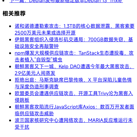
下一篇：Debian发布最新稳定版本Debian 13 ‘Trixie’
相关推荐
诺和诺德遭勒索攻击：1.3TB的核心数据泄露，黑客索要
2500万美元未果或选择开源
伊朗黑客组织入侵洛杉矶交通局：700GB数据失窃，基
础设施安全再敲警钟
npm爆发大规模供应链攻击：TanStack生态遭投毒，攻
击者植入“自毁型”蠕虫
朝鲜黑客又下一城，Kelp DAO遭遇今年最大黑客攻击，
2.9亿美元人间蒸发
拒绝出庭：马斯克缺席巴黎传唤，X 平台深陷儿童色情
与深度伪造刑事调查
欧盟委员会遭遇供应链攻击，开源工具Trivy沦为黑客入
侵跳板
朝鲜黑客攻陷流行JavaScript库Axios：数百万开发者面
临供应链攻击威胁
波兰国家核研究中心遭网络攻击，MARIA反应堆运行未
受干扰