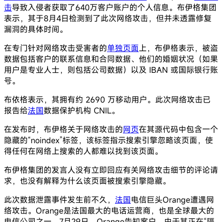
击
导致入侵者获取了640万客户账户的个人信息。布伊格集团
表示，其于8月4日检测到了此次网络攻击，但并未透露修复
漏洞的具体时间。
在专门针对网络攻击受害者的
单独页面
上，布伊格表示，被盗
数据包括客户的联系信息和合同数据、他们的婚姻状况（如果
用户是专业人士，则包括公司数据）以及 IBAN 或国际银行账
号。
布依格表示，其拥有约 2690 万移动用户。此次网络攻击已
报告给
法国
数据保护机构 CNIL。
在发布时，布伊格关于网络攻击的
网页
在其源代码中包含一个
隐藏的“noindex”标签，该标签指示搜索引擎忽略该页面，使
得任何在网络上搜索的人都难以找到该页面。
布伊格集团的发言人没有立即回应有关网络攻击细节的评论请
求，也没有解释为什么该页面被搜索引擎隐藏。
此次数据泄露事件发生前不久，
法国
电信巨头Orange遭遇网
络攻击。Orange是法国最大的电话运营商，也是全球最大的
电信公司之一。7月29日，Orange告知客户，由于其正在“隔