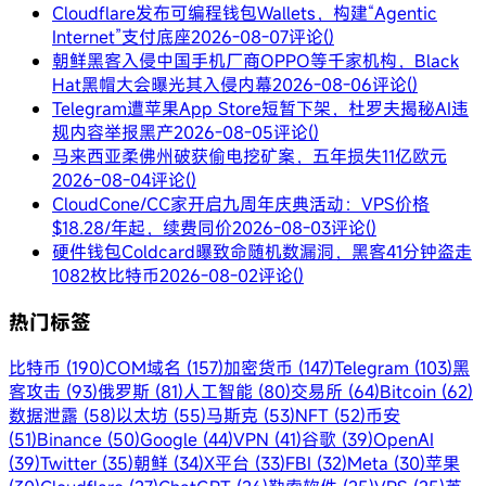
Cloudflare发布可编程钱包Wallets，构建“Agentic
Internet”支付底座
2026-08-07
评论()
朝鲜黑客入侵中国手机厂商OPPO等千家机构，Black
Hat黑帽大会曝光其入侵内幕
2026-08-06
评论()
Telegram遭苹果App Store短暂下架，杜罗夫揭秘AI违
规内容举报黑产
2026-08-05
评论()
马来西亚柔佛州破获偷电挖矿案，五年损失11亿欧元
2026-08-04
评论()
CloudCone/CC家开启九周年庆典活动：VPS价格
$18.28/年起，续费同价
2026-08-03
评论()
硬件钱包Coldcard曝致命随机数漏洞，黑客41分钟盗走
1082枚比特币
2026-08-02
评论()
热门标签
比特币 (190)
COM域名 (157)
加密货币 (147)
Telegram (103)
黑
客攻击 (93)
俄罗斯 (81)
人工智能 (80)
交易所 (64)
Bitcoin (62)
数据泄露 (58)
以太坊 (55)
马斯克 (53)
NFT (52)
币安
(51)
Binance (50)
Google (44)
VPN (41)
谷歌 (39)
OpenAI
(39)
Twitter (35)
朝鲜 (34)
X平台 (33)
FBI (32)
Meta (30)
苹果