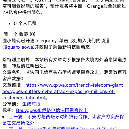
离可能受影响的服务”，预计服务将中断。Orange为全球超过
2.9亿客户提供服务。
0
个人
已赞
赞一个
收藏 (
0
)
圈小蛙现已开通Telegram。单击此处加入我们的频道
(
@quanxiaowa
)并随时了解最新科技圈动态！
除特别注明外，本站所有文章均系根据各大境内外消息渠道原
创，转载请注明出处。
文章名称：《法国电信巨头布伊格遭受黑客攻击，泄露数百万
客户数据》
文章链接：
https://www.qxwa.com/french-telecom-giant-
bouygues-suffers-cyberattack-exposing-millions-of-
customer-data.html
。
分享到：
生成海报
标签：
Bouygues
布伊格电信
法国
黑客攻击
上一篇：币安将与西班牙对外银行合作，让客户将资产保
留在交易所之外