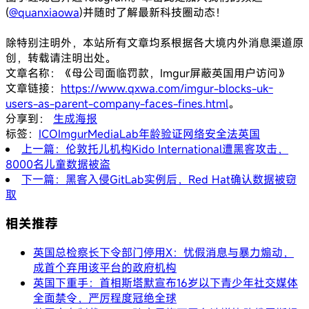
(
@quanxiaowa
)并随时了解最新科技圈动态！
除特别注明外，本站所有文章均系根据各大境内外消息渠道原
创，转载请注明出处。
文章名称：《母公司面临罚款，Imgur屏蔽英国用户访问》
文章链接：
https://www.qxwa.com/imgur-blocks-uk-
users-as-parent-company-faces-fines.html
。
分享到：
生成海报
标签：
ICO
Imgur
MediaLab
年龄验证
网络安全法
英国
上一篇：伦敦托儿机构Kido International遭黑客攻击，
8000名儿童数据被盗
下一篇：黑客入侵GitLab实例后，Red Hat确认数据被窃
取
相关推荐
英国总检察长下令部门停用X：忧假消息与暴力煽动，
成首个弃用该平台的政府机构
英国下重手：首相斯塔默宣布16岁以下青少年社交媒体
全面禁令，严厉程度冠绝全球