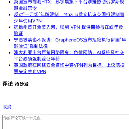
英国宣布制裁HTX：孙宇晨旗下平台涉嫌协助俄罗斯规
避金融禁令
反对“一刀切”年龄限制，Mozilla发文抗议英国拟限制青
少年使用VPN
犹他州首开全美先河，强制 VPN 提供商参与在线年龄
验证
宁愿被禁也不妥协：GrapheneOS宣布拒绝执行多国“年
龄验证”强制法律
澳大利亚出台严苛网络限令：色情网站、AI系统及社交
平台必须强制验证年龄
英国政府在网络安全咨询中将VPN列为目标，上议院投
票决定禁止VPN
评论
抢沙发
取消