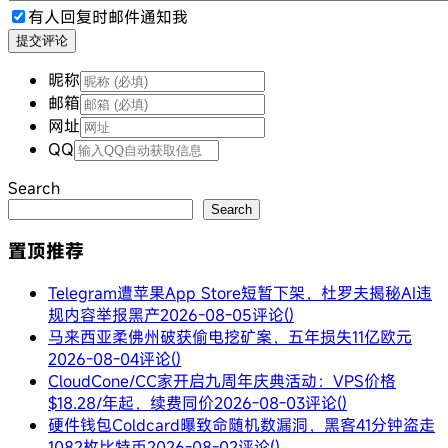
有人回复时邮件通知我
提交评论
昵称
邮箱
网址
QQ
Search
Search
置顶推荐
Telegram遭苹果App Store短暂下架，杜罗夫揭秘AI违
规内容举报黑产
2026-08-05
评论()
马来西亚柔佛州破获偷电挖矿案，五年损失11亿欧元
2026-08-04
评论()
CloudCone/CC家开启九周年庆典活动：VPS价格
$18.28/年起，续费同价
2026-08-03
评论()
硬件钱包Coldcard曝致命随机数漏洞，黑客41分钟盗走
1082枚比特币
2026-08-02
评论()