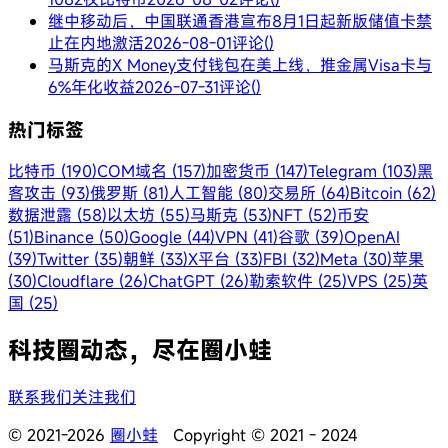
继中移动后，中国联通香港宣布8月1日起新版储值卡禁
止在内地激活
2026-08-01
评论()
马斯克的X Money支付钱包在美上线，推金属Visa卡与
6%年化收益
2026-07-31
评论()
热门标签
比特币 (190)
COM域名 (157)
加密货币 (147)
Telegram (103)
黑
客攻击 (93)
俄罗斯 (81)
人工智能 (80)
交易所 (64)
Bitcoin (62)
数据泄露 (58)
以太坊 (55)
马斯克 (53)
NFT (52)
币安
(51)
Binance (50)
Google (44)
VPN (41)
谷歌 (39)
OpenAI
(39)
Twitter (35)
朝鲜 (33)
X平台 (33)
FBI (32)
Meta (30)
苹果
(30)
Cloudflare (26)
ChatGPT (26)
勒索软件 (25)
VPS (25)
英
国 (25)
科技圈动态，尽在圈小蛙
联系我们
关注我们
© 2021-2026
圈小蛙
Copyright © 2021 - 2024