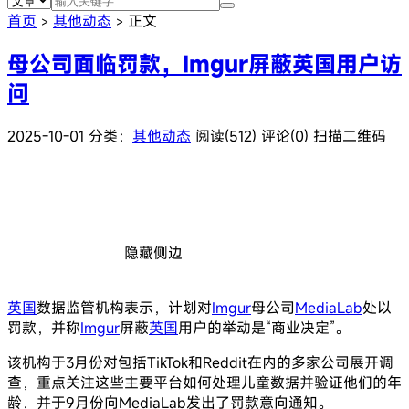
首页
其他动态
正文
>
>
母公司面临罚款，Imgur屏蔽英国用户访
问
2025-10-01
分类：
其他动态
阅读(512)
评论(0)
扫描二维码
隐藏侧边
英国
数据监管机构表示，计划对
Imgur
母公司
MediaLab
处以
罚款，并称
Imgur
屏蔽
英国
用户的举动是“商业决定”。
该机构于3月份对包括TikTok和Reddit在内的多家公司展开调
查，重点关注这些主要平台如何处理儿童数据并验证他们的年
龄，并于9月份向MediaLab发出了罚款意向通知。