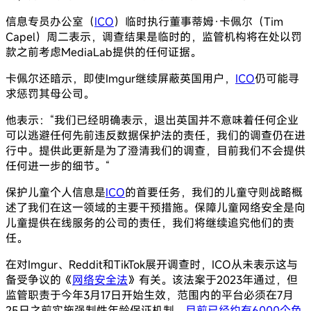
信息专员办公室（
ICO
）临时执行董事蒂姆·卡佩尔（Tim
Capel）周二表示，调查结果是临时的，监管机构将在处以罚
款之前考虑MediaLab提供的任何证据。
卡佩尔还暗示，即使Imgur继续屏蔽英国用户，
ICO
仍可能寻
求惩罚其母公司。
他表示：“我们已经明确表示，退出英国并不意味着任何企业
可以逃避任何先前违反数据保护法的责任，我们的调查仍在进
行中。提供此更新是为了澄清我们的调查，目前我们不会提供
任何进一步的细节。“
保护儿童个人信息是
ICO
的首要任务，我们的儿童守则战略概
述了我们在这一领域的主要干预措施。保障儿童网络安全是向
儿童提供在线服务的公司的责任，我们将继续追究他们的责
任。
在对Imgur、Reddit和TikTok展开调查时，ICO从未表示这与
备受争议的《
网络安全法
》有关。该法案于2023年通过，但
监管职责于今年3月17日开始生效，范围内的平台必须在7月
25日之前实施强制性年龄保证机制。
目前已经约有6000个色