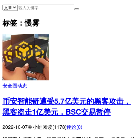
标签：慢雾
安全圈动态
币安智能链遭受5.7亿美元的黑客攻击，
黑客盗走1亿美元，BSC交易暂停
2022-10-07
圈小蛙
阅读(1178)
评论(0)