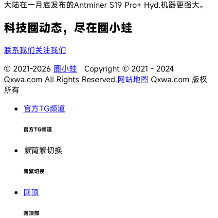
大陆在一月底发布的Antminer S19 Pro+ Hyd.机器更强大。
科技圈动态，尽在圈小蛙
联系我们
关注我们
© 2021-2026
圈小蛙
Copyright © 2021 - 2024
Qxwa.com All Rights Reserved.
网站地图
Qxwa.com 版权
所有
官方TG频道
官方TG频道
繁
简繁切换
简繁切换
回顶
回顶部