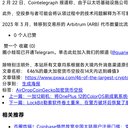
2 月 22 日，Cointelegraph 报道称，由于以太坊基础设施公
此外，空投参与者可能会将认领过程中的技术问题解释为不可
2023 年 3 月，转移到交易所的 Arbitrum (ARB
0
个人
已赞
赞一个
收藏 (
0
)
圈小蛙现已开通Telegram。单击此处加入我们的频道 (
@quanx
除特别注明外，本站所有文章均系根据各大境内外消息渠道原
文章名称：《46%的最大加密货币空投在14天内达到峰值》
文章链接：
https://www.qxwa.com/46-of-the-largest-crypto
分享到：
生成海报
标签：
AirDrop
CoinGecko
加密货币
空投
上一篇：一加12刷机：将OnePlus 12的ColorOS刷成氧系统O
下一篇：LockBit勒索软件卷土重来，在警方破坏后恢复了
相关推荐
币圈炸锅！Coinbase悄然放宽中国大陆用户注册门槛：