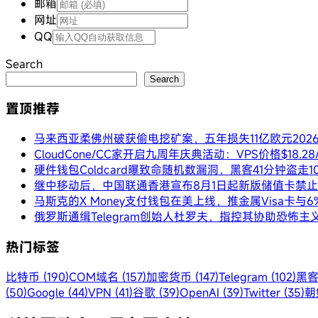
邮箱
网址
QQ
Search
Search
置顶推荐
马来西亚柔佛州破获偷电挖矿案，五年损失11亿欧元
202
CloudCone/CC家开启九周年庆典活动：VPS价格$18.
硬件钱包Coldcard曝致命随机数漏洞，黑客41分钟盗走1
继中移动后，中国联通香港宣布8月1日起新版储值卡禁
马斯克的X Money支付钱包在美上线，推金属Visa卡与
俄罗斯通缉Telegram创始人杜罗夫，指控其协助恐怖主
热门标签
比特币 (190)
COM域名 (157)
加密货币 (147)
Telegram (102)
黑客
(50)
Google (44)
VPN (41)
谷歌 (39)
OpenAI (39)
Twitter (35)
朝鲜