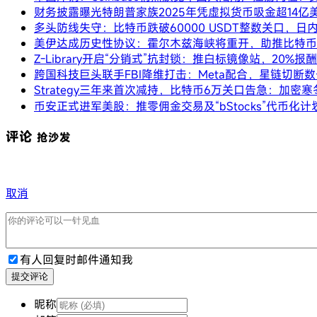
财务披露曝光特朗普家族2025年凭虚拟货币吸金超14亿
多头防线失守：比特币跌破60000 USDT整数关口，日
美伊达成历史性协议：霍尔木兹海峡将重开，助推比特币突
Z-Library开启“分销式”抗封锁：推白标镜像站，20%
跨国科技巨头联手FBI降维打击：Meta配合，星链切
Strategy三年来首次减持，比特币6万关口告急：加密
币安正式进军美股：推零佣金交易及“bStocks”代币
评论
抢沙发
取消
有人回复时邮件通知我
提交评论
昵称