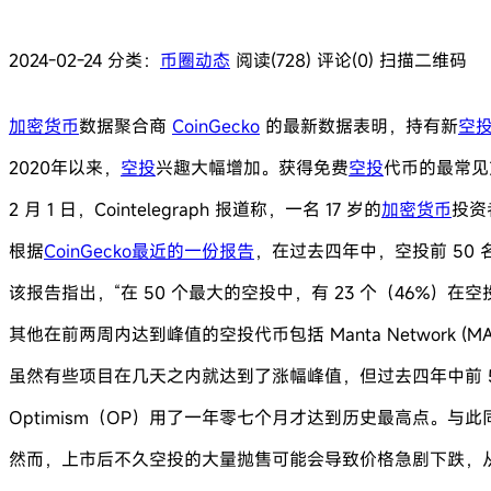
2024-02-24
分类：
币圈动态
阅读(728)
评论(0)
扫描二维码
加密货币
数据聚合商
CoinGecko
的最新数据表明，持有新
空
2020年以来，
空投
兴趣大幅增加。获得免费
空投
代币的最常见
2 月 1 日，Cointelegraph 报道称，一名 17 岁的
加密货币
投资者
根据
CoinGecko最近的一份报告
，在过去四年中，空投前 50 
该报告指出，“在 50 个最大的空投中，有 23 个（46%）
其他在前两周内达到峰值的空投代币包括 Manta Network (MANTA)、An
虽然有些项目在几天之内就达到了涨幅峰值，但过去四年中前 
Optimism（OP）用了一年零七个月才达到历史最高点。与此
然而，上市后不久空投的大量抛售可能会导致价格急剧下跌，