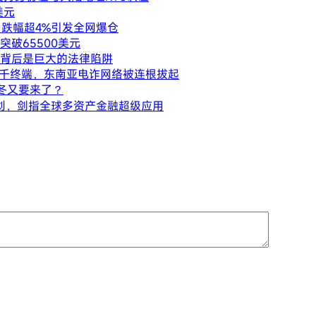
美元
内跌幅超4%引发全网爆仓
破65500美元
报酬背后是巨大的法律陷阱
断数千终端，东南亚电诈网络被连根拔起
寒冬又要来了？
化计划，剑指全球多资产金融超级应用