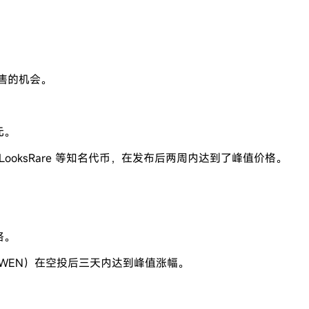
出售的机会。
美元。
LooksRare 等知名代币，在发布后两周内达到了峰值价格。
。
格。
n（WEN）在空投后三天内达到峰值涨幅。