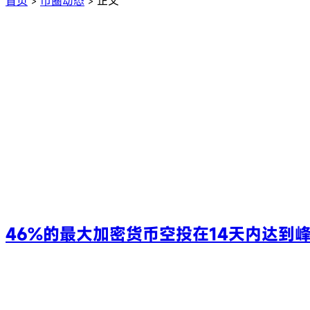
首页
币圈动态
正文
>
>
46%的最大加密货币空投在14天内达到