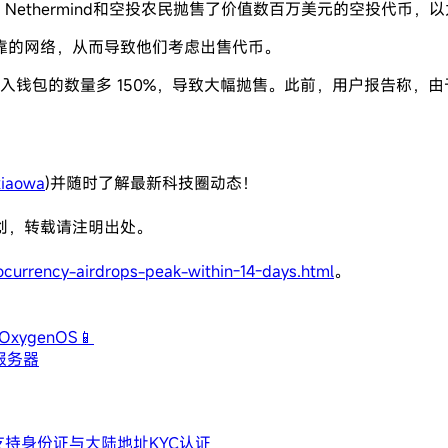
司 Nethermind和空投农民抛售了价值数百万美元的空投代币，以太坊第 
靠的网络，从而导致他们考虑出售代币。
) 代币数量比流入钱包的数量多 150%，导致大幅抛售。此前，用户
iaowa
)并随时了解最新科技圈动态！
创，转载请注明出处。
currency-airdrops-peak-within-14-days.html
。
xygenOS📱
服务器
支持身份证与大陆地址KYC认证