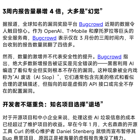
3周内报告量暴增 4 倍，大多是“幻觉”
据报道，全球知名的漏洞奖励平台
Bugcrowd
近期的数据令
人触目惊心。作为 OpenAI、T-Mobile 和摩托罗拉等巨头的
安全服务商，
Bugcrowd
表示仅在 3 月份的三周时间内，平
台收到的报告数量就翻了四倍多。
然而，数量的激增并不代表安全性的提升。
Bugcrowd
指
出，绝大多数新增报告被证实是完全错误的——黑客利用 AI
编造了看似专业但实则根本不存在的漏洞。这种现象被业内戏
称为“AI 废话（AI Slop）”，它们通常包含完美的格式和看似
合理的逻辑描述，但指向的却是虚假的 API 接口或完全不存
在的配置漏洞。
开发者不堪重负：知名项目选择“退场”
对于开源项目和中小企业来说，处理这些 AI 垃圾信息的成本
已经超过了维护项目的收益。早在今年 1 月，大名鼎鼎的开源
工具 Curl 的核心维护者 Daniel Stenberg 就愤而宣布暂停其
Bug 悬赏项目，原因正是被海量的虚假报告淹没了精力。