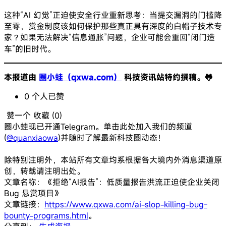
这种“AI 幻觉”正迫使安全行业重新思考：当提交漏洞的门槛降
至零，赏金制度该如何保护那些真正具有深度的白帽子技术专
家？如果无法解决“信息通胀”问题，企业可能会重回“闭门造
车”的旧时代。
本报道由
圈小蛙（qxwa.com）
科技资讯站特约撰稿。🐸️
0
个人
已赞
赞一个
收藏 (
0
)
圈小蛙现已开通Telegram。单击此处加入我们的频道
(
@quanxiaowa
)并随时了解最新科技圈动态！
除特别注明外，本站所有文章均系根据各大境内外消息渠道原
创，转载请注明出处。
文章名称：《拒绝“AI报告”：低质量报告洪流正迫使企业关闭
Bug 悬赏项目》
文章链接：
https://www.qxwa.com/ai-slop-killing-bug-
bounty-programs.html
。