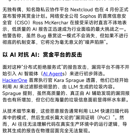
无独有偶，知名隐私云协作平台 Nextcloud 也在 4 月份正式
宣布暂停其赏金计划。网络安全公司 Sophos 的首席信息安
全官（CISO）Ross McKerchar 在接受采访时直言不讳地表
示，低质量的 AI 报告正迅速成为行业面临的最大挑战之一。
他警告称，虽然 Bug 悬赏这一模式不会消失，但如果不进行
彻底的机制变革，它将沦为毫无意义的“噪声陷阱”。
以 AI 对抗 AI：赏金平台的反击
面对这种“分布式拒绝服务式”的报告攻击，漏洞平台不得不开
始引入 AI 智能体（
AI Agent
s）来进行初步筛选。
HackerOne
首席执行官 Kara Sprague 透露，他们已经开始
利用 AI 来过滤那些明显的、由 LLM 生成的垃圾内容。
Sprague 提到，虽然高质量的、真正由 AI 辅助发现的漏洞报
告也有所增加，但它们在海量的垃圾信息面前显得杯水车薪。
从技术细节来看，这些恶意报告通常利用 LLM 快速扫描代码
库中的模式，然后生成长篇大论的“漏洞证明（PoC）”。然
而，AI 往往无法理解代码在真实生产环境中的运行逻辑，导
致其生成的报告在物理层面完全无法复现。