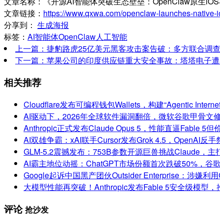
文章名称：《开源AI智能体突破生态壁垒：OpenClaw原生iOS
文章链接：
https://www.qxwa.com/openclaw-launches-native-i
分享到：
生成海报
标签：
AI智能体
OpenClaw
人工智能
上一篇：捷豹路虎25亿美元黑客攻击案告破：多方联合调
下一篇：苹果公司的印度供应链重大安全事故：塔塔电子遭黑客入
相关推荐
Cloudflare发布可编程钱包Wallets，构建“Agentic Inter
AI驱动下，2026年全球软件漏洞翻倍，微软谷歌甲骨文
Anthropic正式发布Claude Opus 5，性能直逼Fable 5
AI双雄争霸：xAI联手Cursor发布Grok 4.5，OpenAI反手
GLM-5.2震撼发布：753B参数开源巨兽挑战Claude
AI霸主地位动摇：ChatGPT市场份额首次跌破50%，谷歌与A
Google起诉中国黑产团伙Outsider Enterprise：涉
大模型性能再突破！Anthropic发布Fable 5安全级模
评论
抢沙发