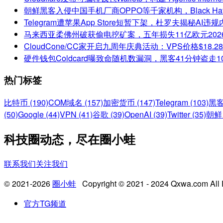
朝鲜黑客入侵中国手机厂商OPPO等千家机构，Black H
Telegram遭苹果App Store短暂下架，杜罗夫揭秘AI
马来西亚柔佛州破获偷电挖矿案，五年损失11亿欧元
202
CloudCone/CC家开启九周年庆典活动：VPS价格$18.
硬件钱包Coldcard曝致命随机数漏洞，黑客41分钟盗走1
热门标签
比特币 (190)
COM域名 (157)
加密货币 (147)
Telegram (103)
黑客
(50)
Google (44)
VPN (41)
谷歌 (39)
OpenAI (39)
Twitter (35)
朝鲜 
科技圈动态，尽在圈小蛙
联系我们
关注我们
© 2021-2026
圈小蛙
Copyright © 2021 - 2024 Qxwa.com All 
官方TG频道