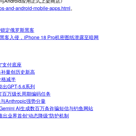
与Android应用正式上架商店》
os-and-android-mobile-apps.html
。
查锁定俄罗斯黑客
侵，iPhone 18 Pro机密图纸泄露至暗网
net”支付底座
修补量创历史新高
但价格减半
祭出GPT-5.6系列
，主打百万级长周期编码任务
nthropic强势分羹
嫌利用Gemini AI生成数百万条诈骗短信与钓鱼网站
型，推出业界首创“动态降级”防护机制