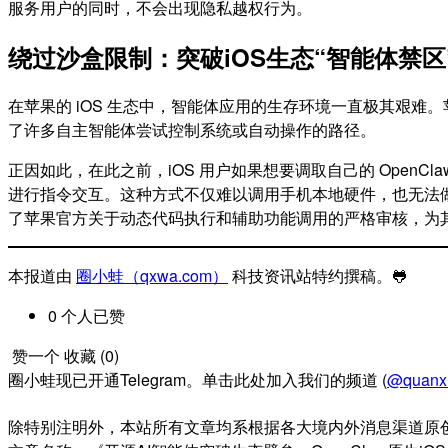
服务用户的同时，不会出现隐私越权行为。
绕过沙盒限制：突破iOS生态“智能体禁区
在苹果的 iOS 生态中，智能体应用的生存环境一直极其艰难。
了许多自主智能体尝试控制系统或自动操作的路径。
正因如此，在此之前，iOS 用户如果想要调取自己的 OpenCla
进行指令交互。这种方式不仅难以调用手机本地硬件，也无法做到实
了苹果官方关于动态代码执行和辅助功能调用的严格审核，为
本报道由
圈小蛙（qxwa.com）
科技资讯站特约撰稿。🐸️
0
个人
已赞
赞一个
收藏 (
0
)
圈小蛙现已开通Telegram。单击此处加入我们的频道 (
@quanx
除特别注明外，本站所有文章均系根据各大境内外消息渠道原