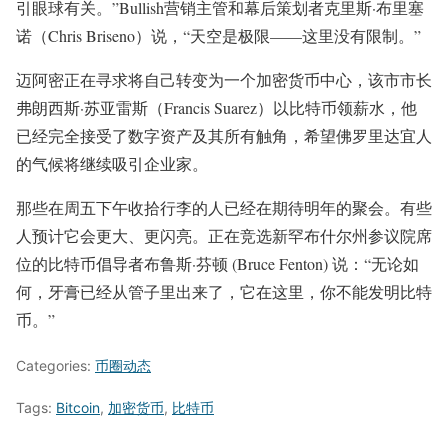
引眼球有关。”Bullish营销主管和幕后策划者克里斯·布里塞
诺（Chris Briseno）说，“天空是极限——这里没有限制。”
迈阿密正在寻求将自己转变为一个加密货币中心，该市市长
弗朗西斯·苏亚雷斯（Francis Suarez）以比特币领薪水，他
已经完全接受了数字资产及其所有触角，希望佛罗里达宜人
的气候将继续吸引企业家。
那些在周五下午收拾行李的人已经在期待明年的聚会。有些
人预计它会更大、更闪亮。正在竞选新罕布什尔州参议院席
位的比特币倡导者布鲁斯·芬顿 (Bruce Fenton) 说：“无论如
何，牙膏已经从管子里出来了，它在这里，你不能发明比特
币。”
Categories:
币圈动态
Tags:
Bitcoin
,
加密货币
,
比特币