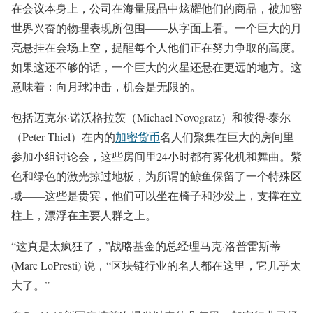
在会议本身上，公司在海量展品中炫耀他们的商品，被加密
世界兴奋的物理表现所包围——从字面上看。一个巨大的月
亮悬挂在会场上空，提醒每个人他们正在努力争取的高度。
如果这还不够的话，一个巨大的火星还悬在更远的地方。这
意味着：向月球冲击，机会是无限的。
包括迈克尔·诺沃格拉茨（Michael Novogratz）和彼得·泰尔
（Peter Thiel）在内的
加密货币
名人们聚集在巨大的房间里
参加小组讨论会，这些房间里24小时都有雾化机和舞曲。紫
色和绿色的激光掠过地板，为所谓的鲸鱼保留了一个特殊区
域——这些是贵宾，他们可以坐在椅子和沙发上，支撑在立
柱上，漂浮在主要人群之上。
“这真是太疯狂了，”战略基金的总经理马克·洛普雷斯蒂
(Marc LoPresti) 说，“区块链行业的名人都在这里，它几乎太
大了。”