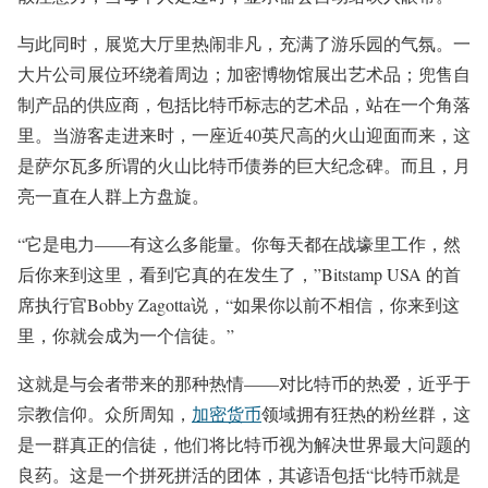
与此同时，展览大厅里热闹非凡，充满了游乐园的气氛。一
大片公司展位环绕着周边；加密博物馆展出艺术品；兜售自
制产品的供应商，包括比特币标志的艺术品，站在一个角落
里。当游客走进来时，一座近40英尺高的火山迎面而来，这
是萨尔瓦多所谓的火山比特币债券的巨大纪念碑。而且，月
亮一直在人群上方盘旋。
“它是电力——有这么多能量。你每天都在战壕里工作，然
后你来到这里，看到它真的在发生了，”Bitstamp USA 的首
席执行官Bobby Zagotta说，“如果你以前不相信，你来到这
里，你就会成为一个信徒。”
这就是与会者带来的那种热情——对比特币的热爱，近乎于
宗教信仰。众所周知，
加密货币
领域拥有狂热的粉丝群，这
是一群真正的信徒，他们将比特币视为解决世界最大问题的
良药。这是一个拼死拼活的团体，其谚语包括“比特币就是