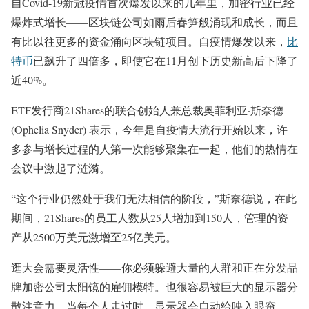
自Covid-19新冠疫情首次爆发以来的几年里，加密行业已经
爆炸式增长——区块链公司如雨后春笋般涌现和成长，而且
有比以往更多的资金涌向区块链项目。自疫情爆发以来，
比
特币
已飙升了四倍多，即使它在11月创下历史新高后下降了
近40%。
ETF发行商21Shares的联合创始人兼总裁奥菲利亚·斯奈德
(Ophelia Snyder) 表示，今年是自疫情大流行开始以来，许
多参与增长过程的人第一次能够聚集在一起，他们的热情在
会议中激起了涟漪。
“这个行业仍然处于我们无法相信的阶段，”斯奈德说，在此
期间，21Shares的员工人数从25人增加到150人，管理的资
产从2500万美元激增至25亿美元。
逛大会需要灵活性——你必须躲避大量的人群和正在分发品
牌加密公司太阳镜的雇佣模特。也很容易被巨大的显示器分
散注意力，当每个人走过时，显示器会自动给映入眼帘。