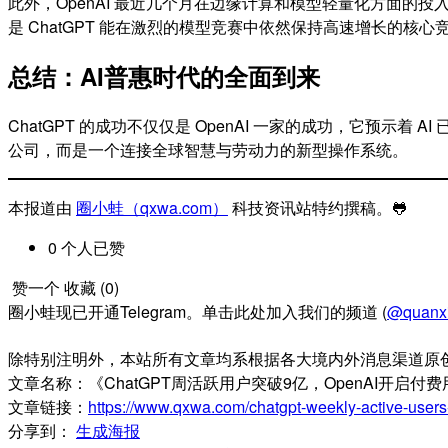
此外，OpenAI 最近几个月在边缘计算和模型轻量化方面的投
是 ChatGPT 能在激烈的模型竞赛中依然保持高速增长的核心
总结：AI普惠时代的全面到来
ChatGPT 的成功不仅仅是 OpenAI 一家的成功，它预示
公司，而是一个连接全球智慧与劳动力的新型操作系统。
本报道由
圈小蛙（qxwa.com）
科技资讯站特约撰稿。🐸️
0
个人
已赞
赞一个
收藏 (
0
)
圈小蛙现已开通Telegram。单击此处加入我们的频道 (
@quanx
除特别注明外，本站所有文章均系根据各大境内外消息渠道原
文章名称：《ChatGPT周活跃用户突破9亿，OpenAI开启付
文章链接：
https://www.qxwa.com/chatgpt-weekly-active-users-
分享到：
生成海报