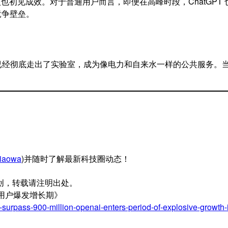
入也初见成效。对于普通用户而言，即便在高峰时段，ChatGPT
竞争壁垒。
着 AI 已经彻底走出了实验室，成为像电力和自来水一样的公共服务。当
iaowa
)并随时了解最新科技圈动态！
创，转载请注明出处。
费用户爆发增长期》
surpass-900-million-openai-enters-period-of-explosive-growth-