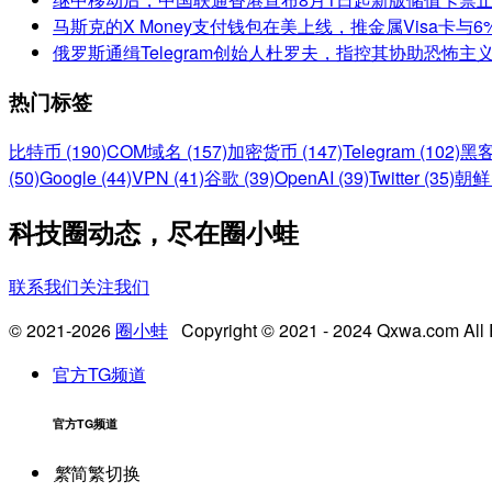
马斯克的X Money支付钱包在美上线，推金属Visa卡与
俄罗斯通缉Telegram创始人杜罗夫，指控其协助恐怖主
热门标签
比特币 (190)
COM域名 (157)
加密货币 (147)
Telegram (102)
黑客
(50)
Google (44)
VPN (41)
谷歌 (39)
OpenAI (39)
Twitter (35)
朝鲜 
科技圈动态，尽在圈小蛙
联系我们
关注我们
© 2021-2026
圈小蛙
Copyright © 2021 - 2024 Qxwa.com All 
官方TG频道
官方TG频道
繁
简繁切换