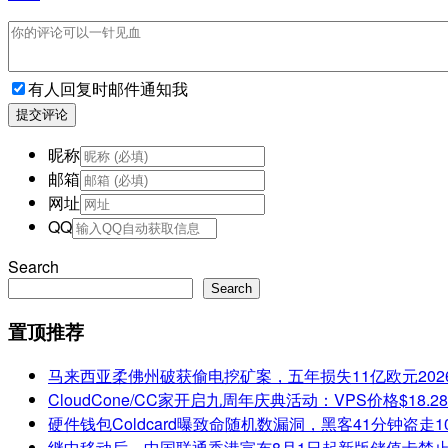
有人回复时邮件通知我
提交评论
昵称
邮箱
网址
QQ
Search
Search
置顶推荐
马来西亚柔佛州破获偷电挖矿案，五年损失11亿欧元
202
CloudCone/CC家开启九周年庆典活动：VPS价格$18.
硬件钱包Coldcard曝致命随机数漏洞，黑客41分钟盗走1
继中移动后，中国联通香港宣布8月1日起新版储值卡禁