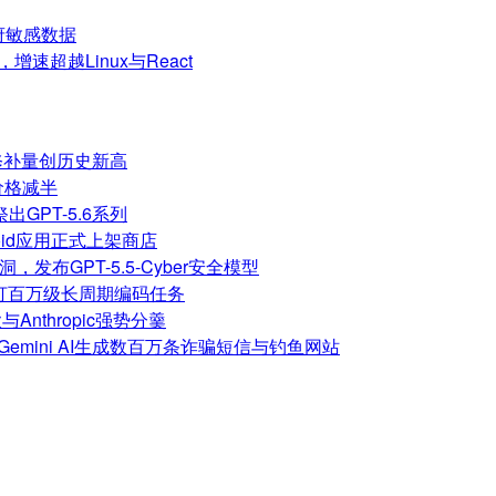
府敏感数据
增速超越Linux与React
修补量创历史新高
但价格减半
祭出GPT-5.6系列
roid应用正式上架商店
漏洞，发布GPT-5.5-Cyber安全模型
，主打百万级长周期编码任务
nthropic强势分羹
嫌利用Gemini AI生成数百万条诈骗短信与钓鱼网站