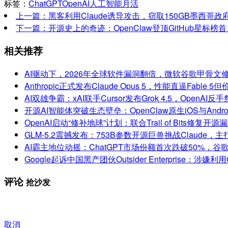
标签：
ChatGPT
OpenAI
人工智能
月活
上一篇：黑客利用Claude诱导攻击，窃取150GB墨西哥政
下一篇：开源史上的奇迹：OpenClaw登顶GitHub星标榜首，
相关推荐
AI驱动下，2026年全球软件漏洞翻倍，微软谷歌甲骨文
Anthropic正式发布Claude Opus 5，性能直逼Fable 5
AI双雄争霸：xAI联手Cursor发布Grok 4.5，OpenAI反手
开源AI智能体突破生态壁垒：OpenClaw原生iOS与And
OpenAI启动“修补地球”计划：联合Trail of Bits修复开源
GLM-5.2震撼发布：753B参数开源巨兽挑战Claude
AI霸主地位动摇：ChatGPT市场份额首次跌破50%，谷歌与A
Google起诉中国黑产团伙Outsider Enterprise：涉
评论
抢沙发
取消