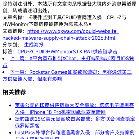
除特别注明外，本站所有文章均系根据各大境内外消息渠道原
创，转载请注明出处。
文章名称：《硬件监测工具CPUID官网遭入侵：CPU-Z与
HWMonitor下载链接被替换为恶意木马》
文章链接：
https://www.qxwa.com/cpuid-website-
hacked-malware-supply-chain-attack-2026.html
。
分享到：
生成海报
标签：
CPU-Z
CPUID
HWMonitor
STX RAT
供应链攻击
上一篇：X平台宣布推出XChat，主打端到端加密且IOS独
占
下一篇：Rockstar Games证实数据遭窃：黑客通过第三
方供应链入侵，但没有影响
相关推荐
苹果公司的印度供应链重大安全事故：塔塔电子遭黑客
入侵，iPhone 18 Pro机密图纸泄露至暗网
捷豹路虎25亿美元黑客攻击案告破：多方联合调查锁定
俄罗斯黑客
LastPass外部合作商遭遇黑客入侵：部分客户支持案例