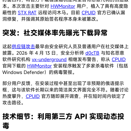
本。本次攻击主要针对
HWMonitor
用户，植入了具有高度隐
蔽性的
STX RAT
远程访问木马。目前
CPUID
官方已确认漏
洞修复，并强调其原始签名程序本身未被篡改。
突发：社交媒体率先曝光下载异常
这起
供应链攻击
最早由安全研究人员及普通用户在社交媒体上
披露。2026 年 4 月 13 日，安全分析师
d0cTB
与知名恶意
软件研究机构
vx-underground
相继发布警告，称从
CPUID
官网下载的
HWMonitor
安装程序触发了多家杀毒软件（包括
Windows Defender）的病毒警报。
部分用户反馈，在安装过程中甚至出现了非预期的俄语提示
框，这与该软件长期以来的简洁英文界面完全不符。随着讨论
热度攀升，
CPUID
官方随即展开调查，并在短时间内锁定了
攻击路径。
技术细节：利用第三方 API 实现动态投
毒