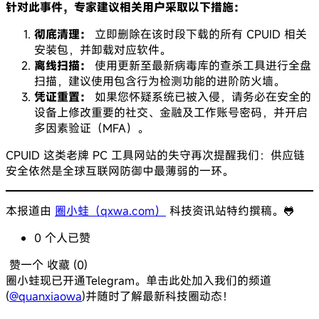
针对此事件，专家建议相关用户采取以下措施：
彻底清理：
立即删除在该时段下载的所有 CPUID 相关
安装包，并卸载对应软件。
离线扫描：
使用更新至最新病毒库的查杀工具进行全盘
扫描，建议使用包含行为检测功能的进阶防火墙。
凭证重置：
如果您怀疑系统已被入侵，请务必在安全的
设备上修改重要的社交、金融及工作账号密码，并开启
多因素验证（MFA）。
CPUID 这类老牌 PC 工具网站的失守再次提醒我们：供应链
安全依然是全球互联网防御中最薄弱的一环。
本报道由
圈小蛙（qxwa.com）
科技资讯站特约撰稿。🐸️
0
个人
已赞
赞一个
收藏 (
0
)
圈小蛙现已开通Telegram。单击此处加入我们的频道
(
@quanxiaowa
)并随时了解最新科技圈动态！