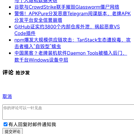
与个人隐私数据失窃
谷歌与CrowdStrike联手摧毁Glassworm僵尸网络
警惕！APKPure分发恶意Telegram间谍版本，老牌APK
分发平台安全信誉崩塌
GitHub证实约3800个内部仓库外泄，祸起恶意VS
Code插件
npm爆发大规模供应链攻击：TanStack生态遭投毒，攻
击者植入“自毁型”蠕虫
中国黑客？老牌装机软件Daemon Tools被植入后门，
数千台Windows设备中招
评论
抢沙发
取消
有人回复时邮件通知我
提交评论