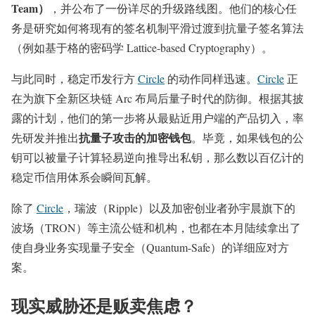
Team）
，并公布了一份详尽的升级路线图。他们的核心任
务是研究如何将现有的签名机制平滑过渡到抗量子签名算法
（例如基于格的密码学 Lattice-based Cryptography）。
与此同时，稳定币发行方
Circle
的动作同样迅速。
Circle
正
在为旗下全新区块链 Arc 布局后量子时代的防御。根据其披
露的计划，他们的第一步将从最贴近用户端的产品切入，率
抗量子攻击的加密钱包
先研发并推出
。毕竟，如果钱包的公
钥可以被量子计算轻易逆向推导出私钥，那么数以百亿计的
稳定币信用体系会瞬间瓦解。
除了
Circle
，瑞波（Ripple）以及加密创业者孙宇晨旗下的
波场（TRON）等主流公链和机构，也都在本月陆续拿出了
使自身业务实现量子安全（Quantum-Safe）的详细应对方
案。
现实威胁还是贩卖焦虑？