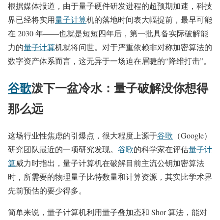
根据媒体报道，由于量子硬件研发进程的超预期加速，科技
界已经将实用
量子计算
机的落地时间表大幅提前，最早可能
在 2030 年——也就是短短四年后，第一批具备实际破解能
力的
量子计算
机就将问世。对于严重依赖非对称加密算法的
数字资产体系而言，这无异于一场迫在眉睫的“降维打击”。
谷歌
泼下一盆冷水：量子破解没你想得
那么远
这场行业性焦虑的引爆点，很大程度上源于
谷歌
（Google）
研究团队最近的一项研究发现。
谷歌
的科学家在评估
量子计
算
威力时指出，量子计算机在破解目前主流公钥加密算法
时，所需要的物理量子比特数量和计算资源，其实比学术界
先前预估的要少得多。
简单来说，量子计算机利用量子叠加态和 Shor 算法，能对