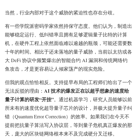
当然，行业内部对于这个威胁的紧迫性也存在分歧。
有一些学院派密码学家依然持保守态度。他们认为，制造出
能够稳定运行、低纠错率且拥有足够逻辑量子比特的计算
机，在硬件工程上依然面临难以逾越的瓶颈，可能还需要数
十年的时间。相比于还未落地的量子威胁，当前以太坊或各
大 DeFi 协议中频繁爆出的智能合约 AI 漏洞和传统网络钓
鱼攻击，才是更容易让人倾家荡产的现实危险。
但我的观点恰恰相反。支持提早布局的工程师们给出了一个
AI 技术的爆发正在以超乎想象的速度给
无法反驳的理由：
量子计算的研发“开挂”
。通过机器学习，研究人员能够以前
所未有的速度优化超导量子芯片的设计，并极大提升量子纠
错（Quantum Error Correction）的效率。如果我们在今天不
提前把抗量子算法写入协议层，等到量子危机真正爆发的那
天，庞大的区块链网络根本来不及完成硬分叉迁移。