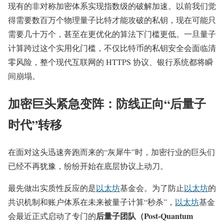
现有的非对称加密体系实现指数级的破解加速。以前我们觉
得需要数百万个物理量子比特才能攻破的私钥，现在可能只
需要几十万个，甚至在更优化的算法下门槛更低。一旦量子
计算跨过这个实用化门槛，不仅比特币的私钥安全会面临清
零风险，整个现代互联网的 HTTPS 协议、银行系统都将瞬
间崩塌。
加密巨头紧急变阵：防线正向“后量子
时代”转移
在面对这头迅速奔跑而来的“灰犀牛”时，加密行业的巨头们
已经不再犹豫，纷纷开始在底层协议上动刀。
最先做出实质性反应的是
以太坊
基金会。为了防止
以太坊
的
共识机制和账户体系在未来被量子计算“秒杀”，
以太坊
基金
后量子团队（Post-Quantum
会最近正式启动了专门的