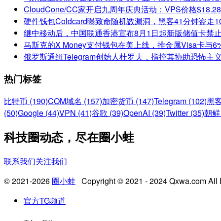
CloudCone/CC家开启九周年庆典活动：VPS价格$18.
硬件钱包Coldcard曝致命随机数漏洞，黑客41分钟盗走1
继中移动后，中国联通香港宣布8月1日起新版储值卡禁
马斯克的X Money支付钱包在美上线，推金属Visa卡与
俄罗斯通缉Telegram创始人杜罗夫，指控其协助恐怖主
热门标签
比特币 (190)
COM域名 (157)
加密货币 (147)
Telegram (102)
黑客
(50)
Google (44)
VPN (41)
谷歌 (39)
OpenAI (39)
Twitter (35)
朝鲜 
科技圈动态，尽在圈小蛙
联系我们
关注我们
© 2021-2026
圈小蛙
Copyright © 2021 - 2024 Qxwa.com All 
官方TG频道