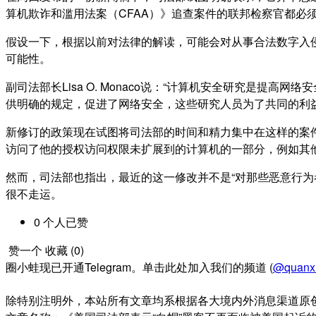
算机欺诈和滥用法案（CFAA）》追查案件的联邦检察官都必
假设一下，根据以前对法律的解读，可能会对从事合法数字入
可能性。
副司法部长Lisa O. Monaco说：“计算机安全研究是
供明确的规定，促进了网络安全，这些研究人员为了共同的利益
新修订的政策现在试图将司法部的时间和精力集中在这样的案
访问了他的授权访问权限未扩展到的计算机的一部分，例如其他
然而，司法部也指出，最近的这一修改并不是“对那些恶意行为
很不走运。
0
个人
已赞
赞一个
收藏 (
0
)
圈小蛙现已开通Telegram。单击此处加入我们的频道 (
@quanx
除特别注明外，本站所有文章均系根据各大境内外消息渠道原