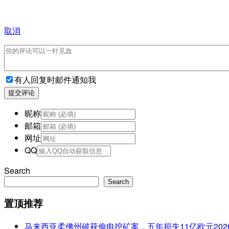
取消
有人回复时邮件通知我
提交评论
昵称
邮箱
网址
QQ
Search
Search
置顶推荐
马来西亚柔佛州破获偷电挖矿案，五年损失11亿欧元
202