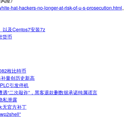
的风险》
ite-hat-hackers-no-longer-at-risk-of-u-s-prosecution.html
。
以及Centos7安装7z
密货币
082枚比特币
修补量创历史新高
PLC引发停机
企业遭遇“二次敲诈”，黑客退款删数据承诺纯属谎言
户隐私泄露
将永无官方补丁
shell”