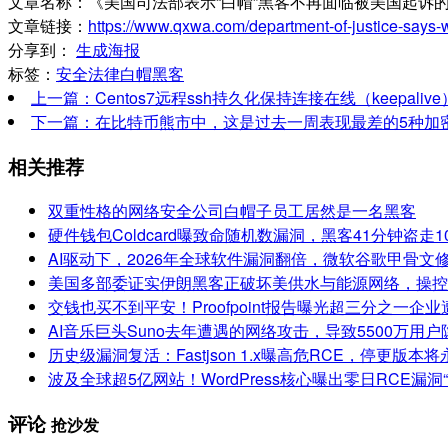
文章名称：《美国司法部表示“白帽”黑客不再面临被美国起诉
文章链接：
https://www.qxwa.com/department-of-justice-says-wh
分享到：
生成海报
标签：
安全法律
白帽黑客
上一篇：Centos7远程ssh持久化保持连接在线（keepalive）
下一篇：在比特币熊市中，这是过去一周表现最差的5种加
相关推荐
双重性格的网络安全公司白帽子员工居然是一名黑客
硬件钱包Coldcard曝致命随机数漏洞，黑客41分钟盗走1
AI驱动下，2026年全球软件漏洞翻倍，微软谷歌甲骨文
美国多部委证实伊朗黑客正破坏美供水与能源网络，操控
交钱也买不到平安！Proofpoint报告曝光超三分之一
AI音乐巨头Suno去年遭遇的网络攻击，导致5500万用
历史级漏洞复活：Fastjson 1.x曝高危RCE，停更版本
波及全球超5亿网站！WordPress核心曝出零日RCE漏洞“wp2
评论
抢沙发