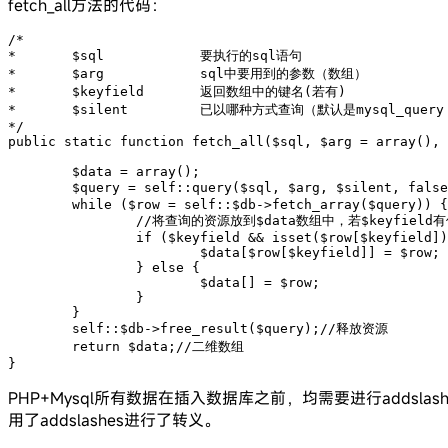
fetch_all方法的代码：
/*

*	$sql		要执行的sql语句

*	$arg		sql中要用到的参数（数组）

*	$keyfield	返回数组中的键名(若有)

*	$silent		已以哪种方式查询（默认是mysql_query，还有mysql_unbuffered_query）

*/

public static function fetch_all($sql, $arg = array(), 
	$data = array();

	$query = self::query($sql, $arg, $silent, false);//执行查询

	while ($row = self::$db->fetch_array($query)) {

		//将查询的资源放到$data数组中，若$keyfield有值，则将$keyfield作为$data的key值

		if ($keyfield && isset($row[$keyfield])) {

			$data[$row[$keyfield]] = $row;

		} else {

			$data[] = $row;

		}

	}

	self::$db->free_result($query);//释放资源

	return $data;//二维数组

}
PHP+Mysql所有数据在插入数据库之前，均需要进行addsl
用了addslashes进行了转义。