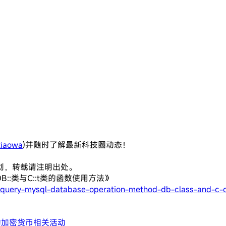
iaowa
)并随时了解最新科技圈动态！
创，转载请注明出处。
B::类与C::t类的函数使用方法》
-query-mysql-database-operation-method-db-class-and-c-c
兰的加密货币相关活动