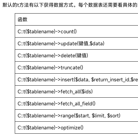
默认的t方法有以下获得数据方式。每个数据表还需要看具体
函数
C::t($tablename)->count()
C::t($tablename)->update(键值,$data)
C::t($tablename)->delete(键值)
C::t($tablename)->truncate()
C::t($tablename)->insert($data, $return_insert_id,$r
C::t($tablename)->fetch_all($ids)
C::t($tablename)->fetch_all_field()
C::t($tablename)->range($start, $limit, $sort)
C::t($tablename)->optimize()