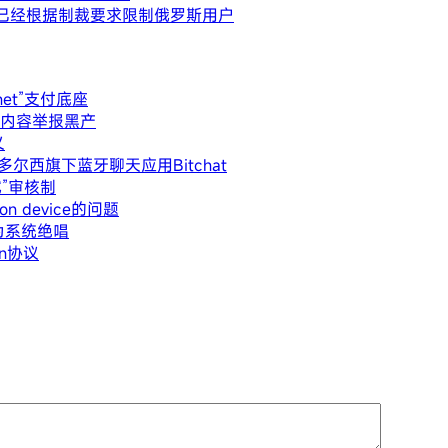
.com已经根据制裁要求限制俄罗斯用户
rnet”支付底座
违规内容举报黑产
义
尔西旗下蓝牙聊天应用Bitchat
试”审核制
on device的问题
沦为系统绝唱
in协议