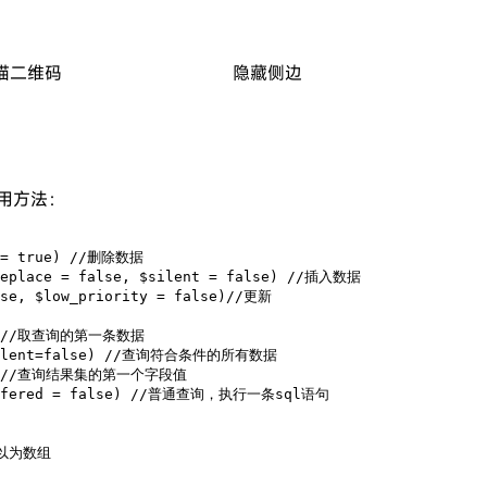
描二维码
隐藏侧边
装常用方法：
d = true) //删除数据

replace = false, $silent = false) //插入数据

lse, $low_priority = false)//更新

se) //取查询的第一条数据

 $silent=false) //查询符合条件的所有数据

alse)//查询结果集的第一个字段值

nbuffered = false) //普通查询，执行一条sql语句

l可以为数组