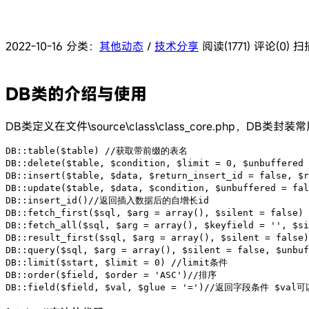
2022-10-16
分类：
其他动态
/
技术分享
阅读(1771)
评论(0)
扫
DB类的介绍与使用
DB类定义在文件\source\class\class_core.php，DB类封
DB::table($table) //获取带前缀的表名

DB::delete($table, $condition, $limit = 0, $unbuffere
DB::insert($table, $data, $return_insert_id = false, $
DB::update($table, $data, $condition, $unbuffered = fa
DB::insert_id()//返回插入数据后的自增长id

DB::fetch_first($sql, $arg = array(), $silent = fal
DB::fetch_all($sql, $arg = array(), $keyfield = '',
DB::result_first($sql, $arg = array(), $silent = f
DB::query($sql, $arg = array(), $silent = false, $u
DB::limit($start, $limit = 0) //limit条件

DB::order($field, $order = 'ASC')//排序

DB::field($field, $val, $glue = '=')//返回字段条件 $va