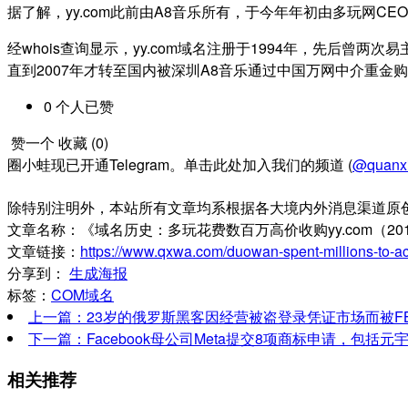
据了解，yy.com此前由A8音乐所有，于今年年初由多玩网C
经whois查询显示，yy.com域名注册于1994年，先后曾
直到2007年才转至国内被深圳A8音乐通过中国万网中介重金购
0
个人
已赞
赞一个
收藏 (
0
)
圈小蛙现已开通Telegram。单击此处加入我们的频道 (
@quanx
除特别注明外，本站所有文章均系根据各大境内外消息渠道原
文章名称：《域名历史：多玩花费数百万高价收购yy.com（20
文章链接：
https://www.qxwa.com/duowan-spent-millions-to-ac
分享到：
生成海报
标签：
COM域名
上一篇：23岁的俄罗斯黑客因经营被盗登录凭证市场而被FB
下一篇：Facebook母公司Meta提交8项商标申请，包括
相关推荐