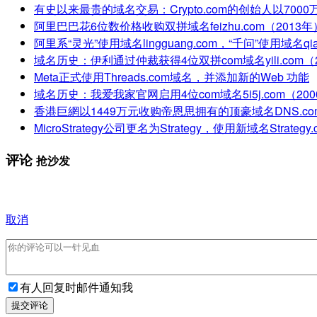
有史以来最贵的域名交易：Crypto.com的创始人以700
阿里巴巴花6位数价格收购双拼域名feizhu.com（2013年
阿里系“灵光”使用域名lingguang.com，“千问”使用域名qia
域名历史：伊利通过仲裁获得4位双拼com域名yili.com（
Meta正式使用Threads.com域名，并添加新的Web 功能
域名历史：我爱我家官网启用4位com域名5i5j.com（20
香港巨網以1449万元收购帝恩思拥有的顶豪域名DNS.co
MicroStrategy公司更名为Strategy，使用新域名Strategy.
评论
抢沙发
取消
有人回复时邮件通知我
提交评论