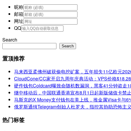
昵称
邮箱
网址
QQ
Search
Search
置顶推荐
马来西亚柔佛州破获偷电挖矿案，五年损失11亿欧元
202
CloudCone/CC家开启九周年庆典活动：VPS价格$18.
硬件钱包Coldcard曝致命随机数漏洞，黑客41分钟盗走1
继中移动后，中国联通香港宣布8月1日起新版储值卡禁
马斯克的X Money支付钱包在美上线，推金属Visa卡与
俄罗斯通缉Telegram创始人杜罗夫，指控其协助恐怖主
热门标签