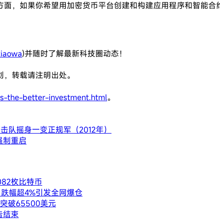
方面，如果你希望用加密货币平台创建和构建应用程序和智能合
iaowa
)并随时了解最新科技圈动态！
创，转载请注明出处。
s-the-better-investment.html
。
游击队摇身一变正规军（2012年）
强制重启
082枚比特币
内跌幅超4%引发全网爆仓
破65500美元
告结束