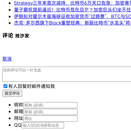
Strategy三年来首次减持，比特币6万关口告急：加密
量子霸权提前逼近！比特币危在旦夕？加密巨头们坐不住
伊朗拟对霍尔木兹海峡征收加密货币“过路费”，BTC与S
杰克·多尔西旗下Block重塑经典：新版比特币“水龙头”将
评论
抢沙发
取消
有人回复时邮件通知我
提交评论
昵称
邮箱
网址
QQ