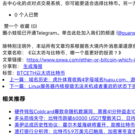
去中心化的点对点交易系统，你可能更适合选择比特币。另一
0
个人
已赞
赞一个
收藏 (
0
)
圈小蛙现已开通Telegram。单击此处加入我们的频道 (
@quanx
除特别注明外，本站所有文章均系根据各大境内外消息渠道原
文章名称：《以太坊与比特币，哪一个是更好的投资？》
文章链接：
https://www.qxwa.com/ether-or-bitcoin-which-i
分享到：
生成海报
标签：
BTC
ETH
以太坊
比特币
上一篇：域名历史：虎扑体育收购4字母域名hupu.com，
下一篇：Linux服务器内核报错无法关机或者重启的状态下
相关推荐
硬件钱包Coldcard曝致命随机数漏洞，黑客41分钟盗走1
多头防线失守：比特币跌破60000 USDT整数关口，日
美伊达成历史性协议：霍尔木兹海峡将重开，助推比特币突
渣打银行分析师：比特币5.9万美元已触底，加密寒冬宣