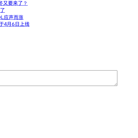
寒冬又要来了？
了
OL应声而涨
于4月6日上线