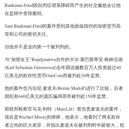
Bankman-Fried因自闭症谱系障碍而产生的社交尴尬会让他
在监狱中变得脆弱。
Sam Bankman-Fried的案件受到其他面临指控的加密货币高
管和公司的密切关注。
但他并不是业内第一个被判刑的。
与“加密女王”RujaIgnatova合作的卡尔·塞巴斯蒂安·格林伍德
(Karl Sebastian Greenwood)去年因说服数百万人投资超过40
亿美元的欺诈性货币OneCoin而被判处20年监禁。
他的案件也与伯尼·麦道夫(Bernie Madoff)进行了比较，后者
因犯有640亿美元的庞氏骗局罪而被判处150年监禁。
前联邦检察官马克·利特（MarcLitt）曾负责麦道夫的案件，
现在是Wachtel Missry的律师，他表示，他看到了两名欺诈
者之间的巨大差异，并指出麦道夫在被判刑时年龄较大，犯