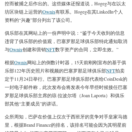
控而被捕之后作出的。这些媒体还报道说，Hogeg与在以太
坊区块链上运营的
Ownix
​​有联系。Hogeg在其LinkedIn个人
资料的“兴趣”部分列出了该公司。
俱乐部在其网站上的一份声明中说：“鉴于今天收到的信息
违背了俱乐部的价值观，巴塞罗那足球俱乐部特此通知取消
与
Ownix
​​创建和营销
NFT
数字资产的合同，立即生效。”
根据
Ownix
​​网站上的倒数计时器，15天前刚刚宣布的基于俱
乐部122年历史照片和视频的巴塞罗那足球俱乐部
NFT
拍卖
定于11月24日举行。巴塞罗那足球俱乐部代表给CoinDesk的
一封电子邮件称，此次发布会将发表今年早些时候接任巴塞
罗那足球俱乐部主席的琼·拉波尔塔（Joan Laporta）和俱乐
部其他“主要成员”的讲话。
众所周知，巴萨在价值上仅次于西班牙的竞争对手皇家马德
里，根据Brand Finance的排名，该排名可能会因为其明星前