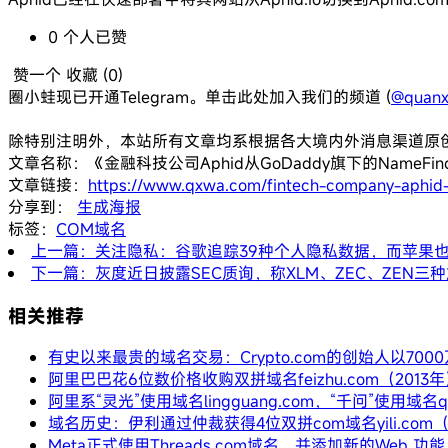
0
个人
已赞
赞一个
收藏 (
0
)
圈小蛙现已开通Telegram。单击此处加入我们的频道 (
@quanx
除特别注明外，本站所有文章均系根据各大境内外消息渠道原
文章名称：《金融科技公司Aphid从GoDaddy旗下的NameFin
文章链接：
https://www.qxwa.com/fintech-company-aphid
分享到：
生成海报
标签：
COM域名
上一篇：关注隐私：谷歌追踪39种个人隐私数据，而苹果也
下一篇：灰度近日披露SEC质询，称XLM、ZEC、ZEN三
相关推荐
有史以来最贵的域名交易：Crypto.com的创始人以700
阿里巴巴花6位数价格收购双拼域名feizhu.com（2013
阿里系“灵光”使用域名lingguang.com，“千问”使用域名qi
域名历史：伊利通过仲裁获得4位双拼com域名yili.com（
Meta正式使用Threads.com域名，并添加新的Web 功能