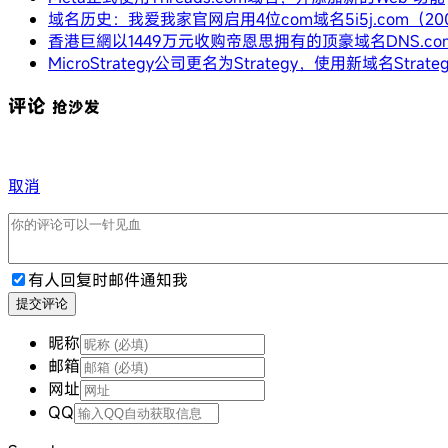
域名历史：我爱我家官网启用4位com域名5i5j.com（20
香港巨網以1449万元收购帝恩思拥有的顶豪域名DNS.co
MicroStrategy公司更名为Strategy，使用新域名Strateg
评论
抢沙发
取消
有人回复时邮件通知我
提交评论
昵称
邮箱
网址
QQ