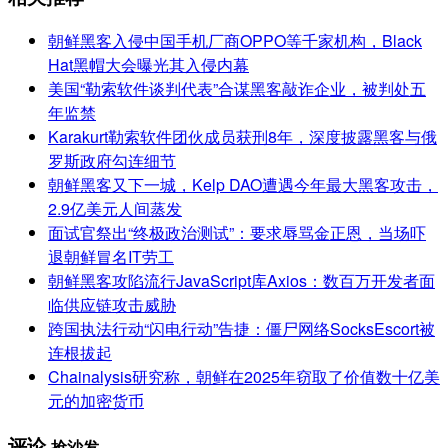
朝鲜黑客入侵中国手机厂商OPPO等千家机构，Black
Hat黑帽大会曝光其入侵内幕
美国“勒索软件谈判代表”合谋黑客敲诈企业，被判处五
年监禁
Karakurt勒索软件团伙成员获刑8年，深度披露黑客与俄
罗斯政府勾连细节
朝鲜黑客又下一城，Kelp DAO遭遇今年最大黑客攻击，
2.9亿美元人间蒸发
面试官祭出“终极政治测试”：要求辱骂金正恩，当场吓
退朝鲜冒名IT劳工
朝鲜黑客攻陷流行JavaScript库Axios：数百万开发者面
临供应链攻击威胁
跨国执法行动“闪电行动”告捷：僵尸网络SocksEscort被
连根拔起
Chainalysis研究称，朝鲜在2025年窃取了价值数十亿美
元的加密货币
评论
抢沙发