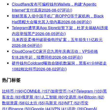
Cloudflare发布可编程钱包Wallets，构建“Agentic
Internet”支付底座
2026-08-07
评论()
朝鲜黑客入侵中国手机厂商OPPO等千家机构，Black
Hat黑帽大会曝光其入侵内幕
2026-08-06
评论()
Telegram遭苹果App Store短暂下架，杜罗夫揭秘AI违规
内容举报黑产
2026-08-05
评论()
马来西亚柔佛州破获偷电挖矿案，五年损失11亿欧元
2026-08-04
评论()
CloudCone/CC家开启九周年庆典活动：VPS价格
$18.28/年起，续费同价
2026-08-03
评论()
硬件钱包Coldcard曝致命随机数漏洞，黑客41分钟盗走
1082枚比特币
2026-08-02
评论()
热门标签
比特币 (190)
COM域名 (157)
加密货币 (147)
Telegram (103)
黑
客攻击 (93)
俄罗斯 (81)
人工智能 (80)
交易所 (64)
Bitcoin (62)
数据泄露 (58)
以太坊 (55)
马斯克 (53)
NFT (52)
币安
(51)
Binance (50)
Google (44)
VPN (41)
谷歌 (39)
OpenAI