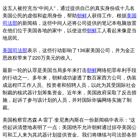
这五人被控充当“中间人”，通过提供自己的真实身份或十几名
美国公民的虚假和盗用身份，帮助
朝鲜
人获得工作。根据
美国
司法部
的新闻稿，这些中间人还将公司提供的笔记本电脑放置
在他们位于美国各地的家中，以使这些
朝鲜
工人看起来像是当
地居民。
美国司法部
表示，这些行动影响了136家美国公司，并为金正
恩政权带来了220万美元的收入。
最新一轮的认罪是美国当局多年来打击
朝鲜
网络犯罪牟利手段
的行动之一。多年来，朝鲜成功渗透了数百家西方公司，伪装
成远程IT工作人员、投资者和招聘人员，以此为其受国际社会
制裁的核武器计划筹集资金。近年来，美国政府采取了反击措
施，起诉了参与该计划的人员，并对国际诈骗网络实施了制
裁。
美国检察官杰森·A·雷丁·奎尼奥内斯在一份新闻稿中表示：“这
些起诉清楚地表明了一点：美国绝不允许朝鲜通过掠夺美国公
司和工人来为其武器计划提供资金。我们将继续与司法部各部