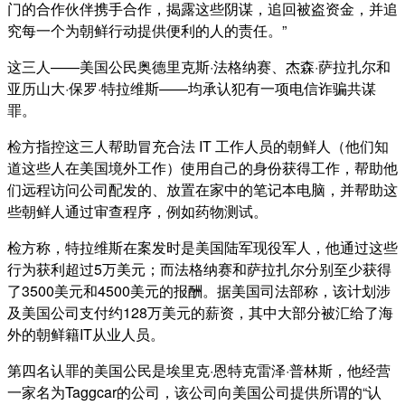
门的合作伙伴携手合作，揭露这些阴谋，追回被盗资金，并追
究每一个为朝鲜行动提供便利的人的责任。”
这三人——美国公民奥德里克斯·法格纳赛、杰森·萨拉扎尔和
亚历山大·保罗·特拉维斯——均承认犯有一项电信诈骗共谋
罪。
检方指控这三人帮助冒充合法 IT 工作人员的朝鲜人（他们知
道这些人在美国境外工作）使用自己的身份获得工作，帮助他
们远程访问公司配发的、放置在​​家中的笔记本电脑，并帮助这
些朝鲜人通过审查程序，例如药物测试。
检方称，特拉维斯在案发时是美国陆军现役军人，他通过这些
行为获利超过5万美元；而法格纳赛和萨拉扎尔分别至少获得
了3500美元和4500美元的报酬。据美国司法部称，该计划涉
及美国公司支付约128万美元的薪资，其中大部分被汇给了海
外的朝鲜籍IT从业人员。
第四名认罪的美国公民是埃里克·恩特克雷泽·普林斯，他经营
一家名为Taggcar的公司，该公司向美国公司提供所谓的“认