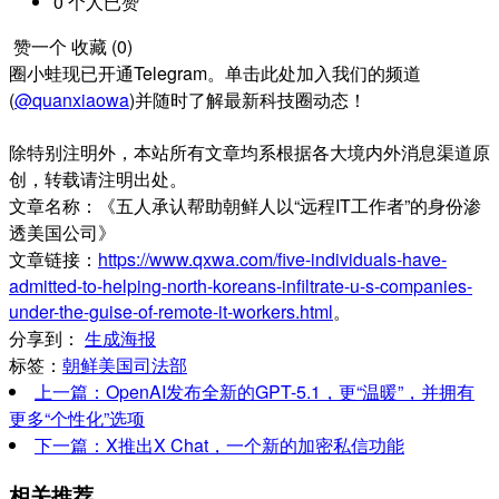
0
个人
已赞
赞一个
收藏 (
0
)
圈小蛙现已开通Telegram。单击此处加入我们的频道
(
@quanxiaowa
)并随时了解最新科技圈动态！
除特别注明外，本站所有文章均系根据各大境内外消息渠道原
创，转载请注明出处。
文章名称：《五人承认帮助朝鲜人以“远程IT工作者”的身份渗
透美国公司》
文章链接：
https://www.qxwa.com/five-individuals-have-
admitted-to-helping-north-koreans-infiltrate-u-s-companies-
under-the-guise-of-remote-it-workers.html
。
分享到：
生成海报
标签：
朝鲜
美国司法部
上一篇：OpenAI发布全新的GPT-5.1，更“温暖”，并拥有
更多“个性化”选项
下一篇：X推出X Chat，一个新的加密私信功能
相关推荐