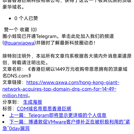
恭喜香港巨網科技有限公司，获得了这么一个极其优质的顶级
豪华域名。
0
个人
已赞
赞一个
收藏 (
0
)
圈小蛙现已开通Telegram。单击此处加入我们的频道
(
@quanxiaowa
)并随时了解最新科技圈动态！
除特别注明外，本站所有文章均系根据各大境内外消息渠道原
创，转载请注明出处。
文章名称：《香港巨網以1449万元收购帝恩思拥有的顶豪域
名DNS.com》
文章链接：
https://www.qxwa.com/hong-kong-giant-
network-acquires-top-domain-dns-com-for-14-49-
million.html
。
分享到：
生成海报
标签：
COM域名
帝恩思
香港巨網
上一篇：Telegram即将显示更详细的个人信息
下一篇：博通敦促VMware客户修补正在被积极利用的“紧
急”0day漏洞