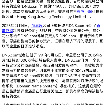
公告称，因经营发展需要，优化资源配置，公司决定拟将公司
持有的域名“DNS.com”作价约1449万元（14,486,500）对外
出售。本次交易标的为无形资产，交易对方为
香港巨網
科技有
限公司（Hong Kong Juwang Technology Limited）。
2025年2月14日，
帝恩思
公司正式把域名DNS.com卖给了
香
港巨網
科技有限公司；3月6日，帝思恩公司发布公告，其公
司业务域名DNS.com地址变更为51DNS.com，相当于域名降
档。忍痛出售自己的核心资产，证明在经济下行的背景下，互
联网企业的日子比较艰难。
DNS.com域名注册于1991年5月13日，帝恩思公司于2015年5
月4日耗资1000万将该域名收入囊中。DNS.com作为一个具
有特定含义的顶豪域名，在互联网发展历程中，一直被视为非
常有潜力的域名资产。因此在十年前能卖出1000万的高价。
三字母域名DNS.com简短易记，并且“DNS”三个字母在互联
网领域有着至关重要的决定性意义，与互联网冲浪所依赖的域
名系统（Domain Name System）紧密相关，这使得它无论
是在品牌辨识度还是在行业相关性上，都具有极高的稀缺性与
独特的优势。