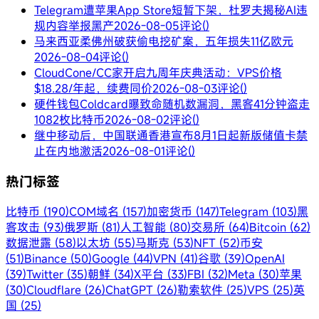
Telegram遭苹果App Store短暂下架，杜罗夫揭秘AI违
规内容举报黑产
2026-08-05
评论()
马来西亚柔佛州破获偷电挖矿案，五年损失11亿欧元
2026-08-04
评论()
CloudCone/CC家开启九周年庆典活动：VPS价格
$18.28/年起，续费同价
2026-08-03
评论()
硬件钱包Coldcard曝致命随机数漏洞，黑客41分钟盗走
1082枚比特币
2026-08-02
评论()
继中移动后，中国联通香港宣布8月1日起新版储值卡禁
止在内地激活
2026-08-01
评论()
热门标签
比特币 (190)
COM域名 (157)
加密货币 (147)
Telegram (103)
黑
客攻击 (93)
俄罗斯 (81)
人工智能 (80)
交易所 (64)
Bitcoin (62)
数据泄露 (58)
以太坊 (55)
马斯克 (53)
NFT (52)
币安
(51)
Binance (50)
Google (44)
VPN (41)
谷歌 (39)
OpenAI
(39)
Twitter (35)
朝鲜 (34)
X平台 (33)
FBI (32)
Meta (30)
苹果
(30)
Cloudflare (26)
ChatGPT (26)
勒索软件 (25)
VPS (25)
英
国 (25)