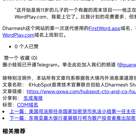
“这开始是我11岁的儿子的一个有趣的周末项目——他正
WordPlay.com，我爱上它了。比我计划的花费要多
Dharmesh这个网站的第一次迭代使用的
FirstWord.app
域名，
WordPlay.com
域名上找到它。
0
个人
已赞
赞一个
收藏 (
0
)
圈小蛙现已开通Telegram。单击此处加入我们的频道 (
@quanx
除特别注明外，本站所有文章均系根据各大境内外消息渠道原
文章名称：《HubSpot首席技术官兼联合创始人Dharmesh Sha
文章链接：
https://www.qxwa.com/hubspot-cto-and-co-fo
分享到：
生成海报
标签：
COM域名
上一篇：美国司法部任命国家加密货币执法小组第一任主任
下一篇：东南亚最大银行星展银行将为散户投资者推出加密
相关推荐