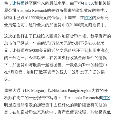
售，
比特币
跌至两年来的最低水平。由于担心
FTX
和相关贸
易公司Alameda Research的失败所带来的溢出效应的担忧，
比特币已跌至15550美元的低位。上周末，在
FTX
的麻烦完
全清楚之前，这种最大的加密货币在21000美元附近换手。
这次抛售打击了已经陷入困境的加密货币市场。数字资产的
总市值已经从一年前的近3万亿美元缩水到不足8500亿美
元，比特币在69000美元附近的交易价格还不到其历史高点
的三分之一。今年以来，在各国央行收紧金融条件的情况
下，加密货币与股票一起被抛售。一款名为Terra的稳定币
在5月崩盘，加剧了数字资产的压力，这引发了广泛的损
失。
摩根大通（J.P. Morgan）以Nikolaos Panigirtzoglou为首的分
析师在周二的一份报告中写道：“由Alameda Research和
FTX
明显崩溃所引发的加密货币去杠杆化的新阶段更有问题的
是，在加密货币生态系统中，资产负债表较强、能够拯救低