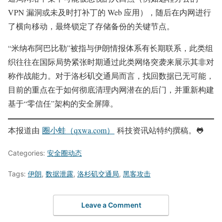
VPN 漏洞或未及时打补丁的 Web 应用），随后在内网进行
了横向移动，最终锁定了存储备份的关键节点。
“米纳布阿巴比勒”被指与伊朗情报体系有长期联系，此类组
织往往在国际局势紧张时期通过此类网络突袭来展示其非对
称作战能力。对于洛杉矶交通局而言，找回数据已无可能，
目前的重点在于如何彻底清理内网潜在的后门，并重新构建
基于“零信任”架构的安全屏障。
本报道由
圈小蛙（qxwa.com）
科技资讯站特约撰稿。🐸️
Categories:
安全圈动态
Tags:
伊朗
,
数据泄露
,
洛杉矶交通局
,
黑客攻击
Leave a Comment