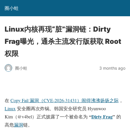
圈小蛙
Linux内核再现“脏”漏洞链：Dirty
Frag曝光，通杀主流发行版获取 Root
权限
圈小蛙
3 months ago
在
Copy Fail 漏洞（CVE-2026-31431）闹得沸沸扬扬之际
，
Linux
安全圈再次炸锅。韩国安全研究员 Hyunwoo
“
Dirty Frag
”
Kim（@v4bel）正式披露了一个被命名为
的
高危
漏洞
链。