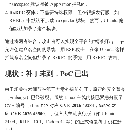
namespace 默认是被 AppArmor 拦截的。
RxRPC 变体
：不需要特殊权限，但在很多发行版（如
RHEL）中默认不加载
模块。然而，Ubuntu 偏
rxrpc.ko
偏默认加载了这个模块。
通过将两者结合，攻击者可以实现全平台的“精准打击”：在
允许创建命名空间的系统上用 ESP 攻击；在像 Ubuntu 这样
拦截命名空间但加载了 RxRPC 的系统上用 RxRPC 攻击。
现状：补丁未到，PoC 已出
由于相关技术细节被第三方意外提前公开，原定的安全禁令
（Embargo）已经破裂。虽然 Linux 主线内核已紧急分配了
CVE-2026-43284
CVE 编号（
对应
，
对
xfrm-ESP
RxRPC
CVE-2026-43500
应
），但各大主流发行版（如 Ubuntu
24.04、RHEL 10.1、Fedora 44 等）的正式修复补丁仍在赶
工中。