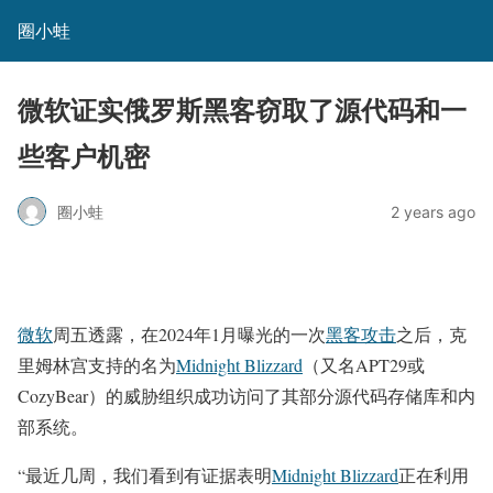
圈小蛙
微软证实俄罗斯黑客窃取了源代码和一
些客户机密
圈小蛙
2 years ago
微软
周五透露，在2024年1月曝光的一次
黑客攻击
之后，克
里姆林宫支持的名为
Midnight Blizzard
（又名APT29或
CozyBear）的威胁组织成功访问了其部分源代码存储库和内
部系统。
“最近几周，我们看到有证据表明
Midnight Blizzard
正在利用