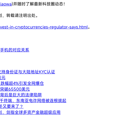
iaowa
)并随时了解最新科技圈动态！
创，转载请注明出处。
est-in-cryptocurrencies-regulator-says.html
。
箱或手机的对应关系
支持身份证与大陆地址KYC认证
美元
内跌幅超4%引发全网爆仓
破65500美元
报酬背后是巨大的法律陷阱
断数千终端，东南亚电诈网络被连根拔起
寒冬又要来了？
化计划，剑指全球多资产金融超级应用