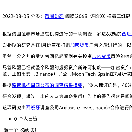
2022-08-05
分类：
币圈动态
阅读(2063)
评论(0)
扫描二维码
根据该国证券市场监管机构进行的一项调查，多达6.8%的
西班
CNMV的研究是在1月份宣布打击
加密货币
广告之后进行的，以回
虽然十分之九的受访者回忆起看到有关投资
加密货币
风险的信
尽管欧盟已经就整个欧盟的虚拟资产新许可制度——加密资产市
范，正如币安（Binance）子公司Moon Tech Spain在7月
根据
监管机构周四公布的调查结果摘要
，“令人惊讶的是，40
研究发现，超过一半的人认为加密货币广告上的警告很容易阅
这项研究由
西班牙
调查公司Análisis e Investigació
0
个人
已赞
赞一个
收藏 (
0
)