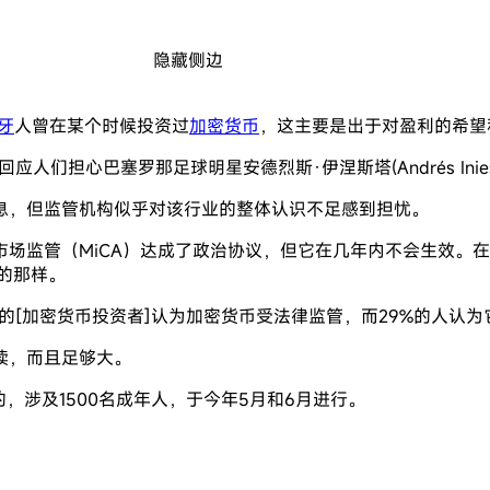
隐藏侧边
牙
人曾在某个时候投资过
加密货币
，这主要是出于对盈利的希望
应人们担心巴塞罗那足球明星安德烈斯·伊涅斯塔(Andrés In
息，但监管机构似乎对该行业的整体认识不足感到担忧。
场监管（MiCA）达成了政治协议，但它在几年内不会生效。
所做的那样。
%的[加密货币投资者]认为加密货币受法律监管，而29%的人认
读，而且足够大。
n合作进行的，涉及1500名成年人，于今年5月和6月进行。