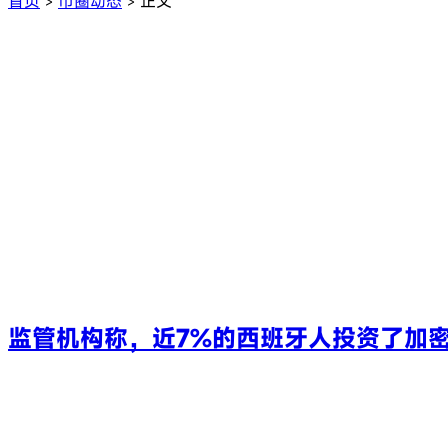
首页
币圈动态
正文
>
>
监管机构称，近7%的西班牙人投资了加