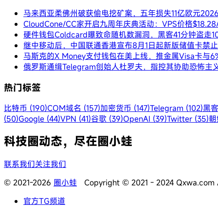
马来西亚柔佛州破获偷电挖矿案，五年损失11亿欧元
202
CloudCone/CC家开启九周年庆典活动：VPS价格$18.
硬件钱包Coldcard曝致命随机数漏洞，黑客41分钟盗走1
继中移动后，中国联通香港宣布8月1日起新版储值卡禁
马斯克的X Money支付钱包在美上线，推金属Visa卡与
俄罗斯通缉Telegram创始人杜罗夫，指控其协助恐怖主
热门标签
比特币 (190)
COM域名 (157)
加密货币 (147)
Telegram (102)
黑客
(50)
Google (44)
VPN (41)
谷歌 (39)
OpenAI (39)
Twitter (35)
朝鲜
科技圈动态，尽在圈小蛙
联系我们
关注我们
© 2021-2026
圈小蛙
Copyright © 2021 - 2024 Qxwa.com Al
官方TG频道