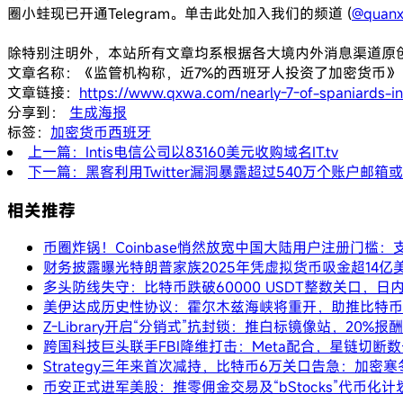
圈小蛙现已开通Telegram。单击此处加入我们的频道 (
@quanx
除特别注明外，本站所有文章均系根据各大境内外消息渠道原
文章名称：《监管机构称，近7%的西班牙人投资了加密货币》
文章链接：
https://www.qxwa.com/nearly-7-of-spaniards-inv
分享到：
生成海报
标签：
加密货币
西班牙
上一篇：Intis电信公司以83160美元收购域名IT.tv
下一篇：黑客利用Twitter漏洞暴露超过540万个账户邮
相关推荐
币圈炸锅！Coinbase悄然放宽中国大陆用户注册门槛：
财务披露曝光特朗普家族2025年凭虚拟货币吸金超14亿
多头防线失守：比特币跌破60000 USDT整数关口，日
美伊达成历史性协议：霍尔木兹海峡将重开，助推比特币突
Z-Library开启“分销式”抗封锁：推白标镜像站，20%
跨国科技巨头联手FBI降维打击：Meta配合，星链切
Strategy三年来首次减持，比特币6万关口告急：加密
币安正式进军美股：推零佣金交易及“bStocks”代币