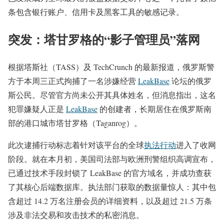
条包含银行账户、信用卡及黑客工具的敏感记录。
突发：塔甘罗格的“影子管理员”落网
根据塔斯社（TASS）及 TechCrunch 的最新报道，俄罗斯警
方于本周三正式拘捕了一名涉嫌经营
LeakBase
论坛的俄罗
斯公民。尽管官方尚未公开其具体姓名，但消息指出，这名
犯罪嫌疑人正是
LeakBase
的创建者，长期居住在俄罗斯南
部的港口城市塔甘罗格（Taganrog）。
此次逮捕行动标志着针对该平台的全球
执法行动
进入了收网
阶段。就在本月初，美国司法部与欧洲刑警组织高调宣布，
已通过技术手段封锁了 LeakBase 的官方域名，并成功查获
了其核心后端数据库。执法部门获取的数据量惊人：其中包
含超过 14.2 万名注册会员的详细资料，以及超过 21.5 万条
涉及非法交易和攻击技术的私密消息。