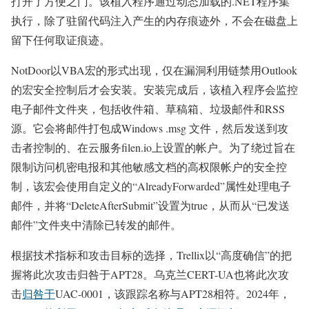
打开了方便之门。该植入程序通过动态加载的.NET程序集
执行，除了驻留代码注入产生的内存痕迹外，不会在磁盘上
留下任何取证痕迹。
NotDoor以VBA宏的形式出现，仅在漏洞利用链禁用Outlook
的宏安全控制后才会安装。安装完成后，该植入程序会监控
电子邮件文件夹，包括收件箱、草稿箱、垃圾邮件和RSS
源。它会将邮件打包成Windows .msg 文件，然后发送到攻
击者控制的、在云服务filen.io上设置的帐户。为了绕过旨在
限制访问机密电报和其他敏感文档的高权限帐户的安全控
制，该宏会使用自定义的“AlreadyForwarded”属性处理电子
邮件，并将“DeleteAfterSubmit”设置为true，从而从“已发送
邮件”文件夹中清除已转发的邮件。
根据技术指标和攻击目标的选择，Trellix以“高度确信”的把
握将此次攻击归咎于APT28。乌克兰CERT-UA也将此次攻
击
归咎于
UAC-0001，该跟踪名称与APT28相符。2024年，