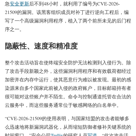
急
安全更新
后不到48小时，就利用了编号为CVE-2026-
21509的漏洞。该黑客组织成员对补丁进行逆向工程后，编
写了一个高级漏洞利用程序，植入了两个前所未见的后门程
序之一。
隐蔽性、速度和精准度
整个攻击活动旨在使终端安全防护无法检测到入侵行为。除
了攻击手段新颖之外，这些漏洞利用程序和有效载荷都经过
加密并在内存中运行，使其恶意行为难以被发现。最初的感
染源来自多个国家此前被入侵的政府账户，目标邮箱持有者
很可能对这些账户并不陌生。命令与控制通道托管在合法的
云服务中，而这些服务通常位于敏感网络的白名单中。
“CVE-2026-21509的使用表明，与国家结盟的攻击者能够多
么迅速地将新漏洞武器化，从而缩短防御者修补关键系统的
时间窗口，”安全公司
Trellix
的研究人员
写道
。“此次攻击活