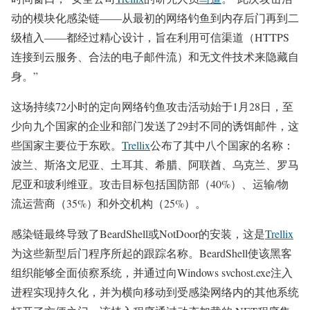
动的模块化感染链——从最初的网络钓鱼到内存后门再到二
级植入——都经过精心设计，旨在利用可信渠道（HTTPS
连接到云服务、合法的电子邮件流）和无文件技术来隐藏自
身。”
这场持续72小时的定向网络钓鱼攻击活动始于1月28日，至
少向九个国家的企业和部门发送了29封不同的诱饵邮件，这
些国家主要位于东欧。
Trellix
公布了其中八个国家的名称：
波兰、斯洛文尼亚、土耳其、希腊、阿联酋、乌克兰、罗马
尼亚和玻利维亚。攻击目标包括国防部（40%）、运输/物
流运营商（35%）和外交机构（25%）。
感染链最终导致了BeardShell或NotDoor的安装，这是
Trellix
为这些新型后门程序所起的跟踪名称。BeardShell使该黑客
组织能够全面侦察系统，并通过向Windows svchost.exe注入
进程实现持久化，并为横向移动到受感染网络内的其他系统