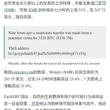
这些资金在六家以上的交易所之间转移，并被兑换成
门罗币
(
XMR
)，导致
XMR
的价格在七小时内上涨 51%，至 347.72
美元，随后回落。
Nine hours ago a suspicious transfer was made from a
potential victim for 3520 BTC ($330.7M)
Theft address
bc1qcrypchnrdx87jnal5e5m849fw460t4gk7vz55g
Shortly after the funds began to be laundered via 6+ instant
exchanges and was swapped for
XMR
causing the XMR
根据
coinecko.com
的数据，Monero (XMR) 目前交易价为
price to spike…
281.55 美元，过去 24 小时内涨幅高达 23.4%，7 天图表上
— ZachXBT (@zachxbt)
April 28, 2025
涨幅高达 31.0%。
ZachXBT 指出，高昂的交易费用和用户的可疑行为表明这
是一起盗窃案，
尽管
他认为朝鲜很可能没有参与其中。他还