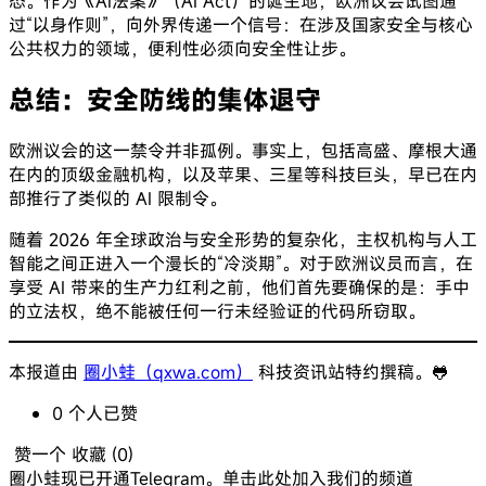
态。作为《AI法案》（AI Act）的诞生地，欧洲议会试图通
过“以身作则”，向外界传递一个信号：在涉及国家安全与核心
公共权力的领域，便利性必须向安全性让步。
总结：安全防线的集体退守
欧洲议会的这一禁令并非孤例。事实上，包括高盛、摩根大通
在内的顶级金融机构，以及苹果、三星等科技巨头，早已在内
部推行了类似的 AI 限制令。
随着 2026 年全球政治与安全形势的复杂化，主权机构与人工
智能之间正进入一个漫长的“冷淡期”。对于欧洲议员而言，在
享受 AI 带来的生产力红利之前，他们首先要确保的是：手中
的立法权，绝不能被任何一行未经验证的代码所窃取。
本报道由
圈小蛙（qxwa.com）
科技资讯站特约撰稿。🐸️
0
个人
已赞
赞一个
收藏 (
0
)
圈小蛙现已开通Telegram。单击此处加入我们的频道