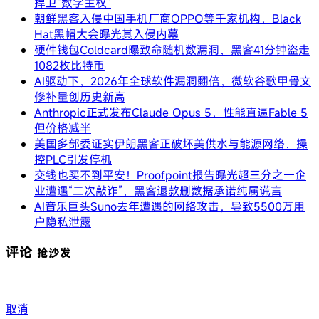
捍卫“数字主权”
朝鲜黑客入侵中国手机厂商OPPO等千家机构，Black
Hat黑帽大会曝光其入侵内幕
硬件钱包Coldcard曝致命随机数漏洞，黑客41分钟盗走
1082枚比特币
AI驱动下，2026年全球软件漏洞翻倍，微软谷歌甲骨文
修补量创历史新高
Anthropic正式发布Claude Opus 5，性能直逼Fable 5
但价格减半
美国多部委证实伊朗黑客正破坏美供水与能源网络，操
控PLC引发停机
交钱也买不到平安！Proofpoint报告曝光超三分之一企
业遭遇“二次敲诈”，黑客退款删数据承诺纯属谎言
AI音乐巨头Suno去年遭遇的网络攻击，导致5500万用
户隐私泄露
评论
抢沙发
取消