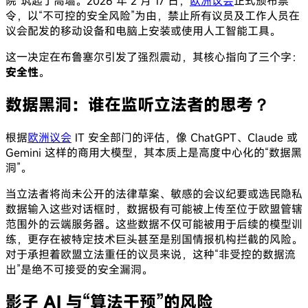
院”筑起了高墙。2026 年 2 月 17 日，
欧洲议会
正式颁布禁
令，以“不可控的安全风险”为由，禁止所有议员及工作人员在
议会配发的移动设备和电脑上安装或使用人工智能工具。
这一决定在布鲁塞尔引发了强烈震动，其核心指向了三个字：
安全性
。
数据黑洞：谁在监听立法者的思考？
根据
欧洲议会
IT 安全部门的评估，像 ChatGPT、Claude 或
Gemini 这样的商用大模型，其本质上是高度中心化的“数据黑
洞”。
当立法者将尚未公开的法律草案、敏感的会议纪要或选民隐私
数据输入这些对话框时，数据极有可能被上传至位于欧盟管辖
范围外的云端服务器。这些数据不仅可能被用于后续的模型训
练，更存在被特定技术巨头甚至是别国情报机构拦截的风险。
对于承担着欧盟立法重任的议员来说，这种“非受控的数据流
出”是绝不可接受的安全漏洞。
影子 AI 与“算法干预”的风险