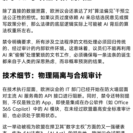
除了直接的数据泄露，欧洲议会还表达了对“算法偏见”干预立
法公正性的担忧。如果议员过度依赖 AI 来总结选民意见或撰
写政策分析，那么法律的底层逻辑实际上可能被 AI 背后的算
法权重所左右。
禁令明确要求，所有涉及立法程序的文档处理必须回归传统
的、经过审计的内部软件环境。这意味着，议员们不能再利用
AI 来“偷懒”处理繁琐的文书工作，必须确保每一条法条的诞生
都来自于人类的深思熟虑，而非概率预测的结果。
技术细节：物理隔离与合规审计
在技术执行层面，欧洲议会的 IT 部门已经开始在防火墙层面
对主流 AI 服务商的 API 接口进行阻断。同时，禁令还特别提
到，不仅是独立的 App，即使是集成在办公软件（如 Office
365 Copilot）中的 AI 模块，在未经过欧盟最高安全标准审计
前，也必须处于禁用状态。
这一举动被视为欧盟在捍卫其“数字主权”方面的又一强硬表