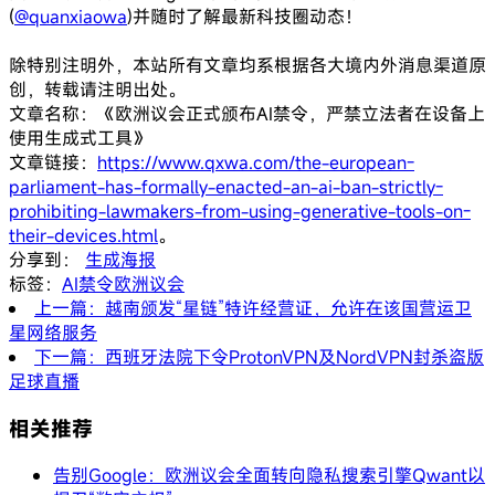
(
@quanxiaowa
)并随时了解最新科技圈动态！
除特别注明外，本站所有文章均系根据各大境内外消息渠道原
创，转载请注明出处。
文章名称：《欧洲议会正式颁布AI禁令，严禁立法者在设备上
使用生成式工具》
文章链接：
https://www.qxwa.com/the-european-
parliament-has-formally-enacted-an-ai-ban-strictly-
prohibiting-lawmakers-from-using-generative-tools-on-
their-devices.html
。
分享到：
生成海报
标签：
AI禁令
欧洲议会
上一篇：越南颁发“星链”特许经营证，允许在该国营运卫
星网络服务
下一篇：西班牙法院下令ProtonVPN及NordVPN封杀盗版
足球直播
相关推荐
告别Google：欧洲议会全面转向隐私搜索引擎Qwant以