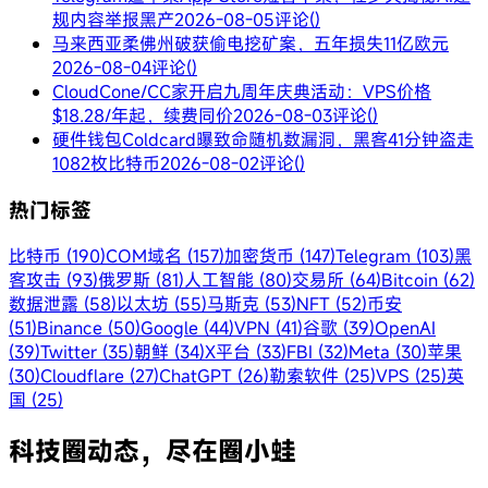
规内容举报黑产
2026-08-05
评论()
马来西亚柔佛州破获偷电挖矿案，五年损失11亿欧元
2026-08-04
评论()
CloudCone/CC家开启九周年庆典活动：VPS价格
$18.28/年起，续费同价
2026-08-03
评论()
硬件钱包Coldcard曝致命随机数漏洞，黑客41分钟盗走
1082枚比特币
2026-08-02
评论()
热门标签
比特币 (190)
COM域名 (157)
加密货币 (147)
Telegram (103)
黑
客攻击 (93)
俄罗斯 (81)
人工智能 (80)
交易所 (64)
Bitcoin (62)
数据泄露 (58)
以太坊 (55)
马斯克 (53)
NFT (52)
币安
(51)
Binance (50)
Google (44)
VPN (41)
谷歌 (39)
OpenAI
(39)
Twitter (35)
朝鲜 (34)
X平台 (33)
FBI (32)
Meta (30)
苹果
(30)
Cloudflare (27)
ChatGPT (26)
勒索软件 (25)
VPS (25)
英
国 (25)
科技圈动态，尽在圈小蛙