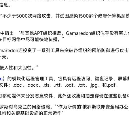
信息。
不少于5000次网络攻击，并试图感染1500多个政府计算机
告中指出：“与其他APT组织相反，Gamaredon组织似乎没
在目标网络中尽可能快地传播。”
redon还投资了一系列工具来突破各组织的网络防御进行攻击，这
令外壳。
侵入性和大胆性。”
on
）的模块化远程管理工具，它具有远程访问、键盘记录、屏幕
.docx、.xls、.rtf、.odt、.txt、.jpg、和.pdf。
可移动媒体来分发恶意软件，此外还收集和抽走存储在这些设备
罗斯对乌克兰的网络侵略。”“作为所谓的‘俄罗斯联邦安全局办
机构和关键基础设施的正常运作”