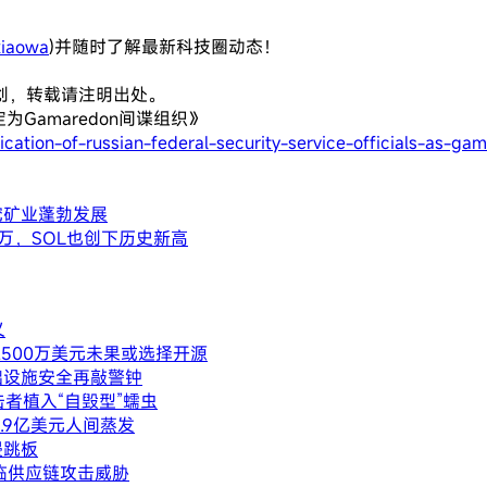
iaowa
)并随时了解最新科技圈动态！
创，转载请注明出处。
Gamaredon间谍组织》
cation-of-russian-federal-security-service-officials-as-g
挖矿业蓬勃发展
00万，SOL也创下历史新高
义
2500万美元未果或选择开源
础设施安全再敲警钟
击者植入“自毁型”蠕虫
.9亿美元人间蒸发
侵跳板
者面临供应链攻击威胁