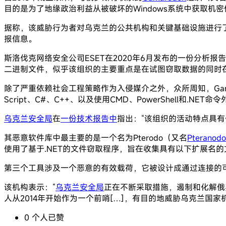
目的是为了地缘政治利益从被破坏的Windows系统中获取机密
据称，该威胁行为者对乌克兰的公共机构和关键基础设施进行了
报信息。
斯洛伐克网络安全公司ESET在2020年6月发布的一份分析报
二进制文件，似乎该组织的主要重点是在试图窃取数据的同时
除了严重依赖社会工程策略作为入侵媒介之外，众所周知，Gama
Script、C#、C++、以及使用CMD、PowerShell和.NET命
乌克兰安全局
在
一份技术报告中
指出：“该组织的活动特点具有
其恶意软件库中最主要的是一个名为Pterodo（又名
Pteranod
使用了基于.NET的文件窃取程序，旨在收集具有以下扩展名的文件：.doc、
第三个工具涉及一个恶意的有效载荷，它被设计成通过连接的
该机构表示：“
乌克兰安全局
正在不断采取措施，遏制和化解俄
人从2014年开始作为一个前哨[…]，有目的地威胁乌克兰国家
0
个人
已赞