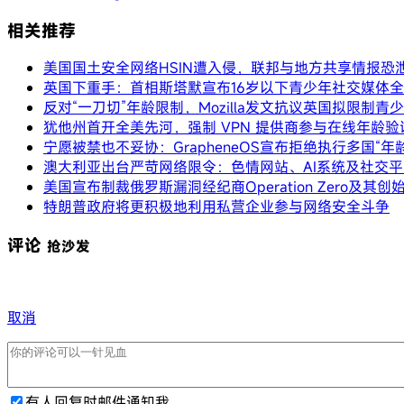
相关推荐
美国国土安全网络HSIN遭入侵，联邦与地方共享情报恐
英国下重手：首相斯塔默宣布16岁以下青少年社交媒体
反对“一刀切”年龄限制，Mozilla发文抗议英国拟限制青
犹他州首开全美先河，强制 VPN 提供商参与在线年龄验
宁愿被禁也不妥协：GrapheneOS宣布拒绝执行多国“年
澳大利亚出台严苛网络限令：色情网站、AI系统及社交
美国宣布制裁俄罗斯漏洞经纪商Operation Zero及其创
特朗普政府将更积极地利用私营企业参与网络安全斗争
评论
抢沙发
取消
有人回复时邮件通知我