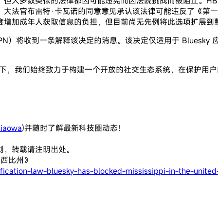
但大多数类似的法律都因可能违宪而因法院挑战而被阻止。HB 1
。大法官布雷特·卡瓦诺的同意意见承认该法律可能违反了《第
度增加成年人获取信息的负担，但目前尚无先例将此选项扩展到
需 VPN）将收到一条解释该决定的消息。该决定仅适用于 Blues
境下，我们始终致力于构建一个开放的社交生态系统，在保护用
iaowa
)并随时了解最新科技圈动态！
创，转载请注明出处。
西西比州》
cation-law-bluesky-has-blocked-mississippi-in-the-united-