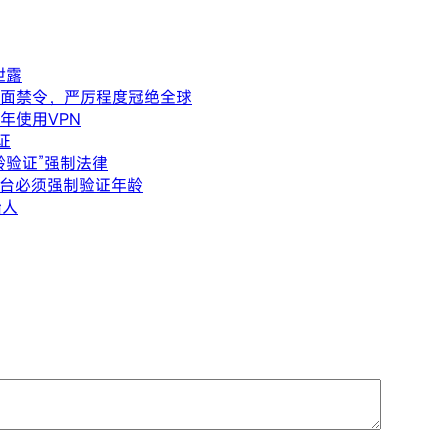
泄露
全面禁令，严厉程度冠绝全球
少年使用VPN
证
龄验证”强制法律
平台必须强制验证年龄
始人