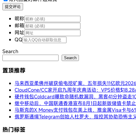
提交评论
昵称
邮箱
网址
QQ
Search
Search
置顶推荐
马来西亚柔佛州破获偷电挖矿案，五年损失11亿欧元
202
CloudCone/CC家开启九周年庆典活动：VPS价格$18.
硬件钱包Coldcard曝致命随机数漏洞，黑客41分钟盗走1
继中移动后，中国联通香港宣布8月1日起新版储值卡禁
马斯克的X Money支付钱包在美上线，推金属Visa卡与
俄罗斯通缉Telegram创始人杜罗夫，指控其协助恐怖主
热门标签