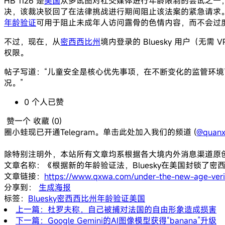
HB 1126 是
美国
众多试图对社交媒体进行年龄限制的尝试之一，
决，该裁决驳回了在法律挑战进行期间阻止该法案的紧急请求
年龄验证
可用于阻止未成年人访问露骨的色情内容，而不会过
不过，现在，从
密西西比州
境内登录的 Bluesky 用户（无
权限。
帖子写道：“儿童安全是核心优先事项，在不断变化的监管环
况。”
0
个人
已赞
赞一个
收藏 (
0
)
圈小蛙现已开通Telegram。单击此处加入我们的频道 (
@quanx
除特别注明外，本站所有文章均系根据各大境内外消息渠道原
文章名称：《根据新的年龄验证法，Bluesky在美国封锁了密
文章链接：
https://www.qxwa.com/under-the-new-age-verifi
分享到：
生成海报
标签：
Bluesky
密西西比州
年龄验证
美国
上一篇：杜罗夫称，自己被捕对法国的自由形象造成损害
下一篇：Google Gemini的AI图像模型获得“banana”升级