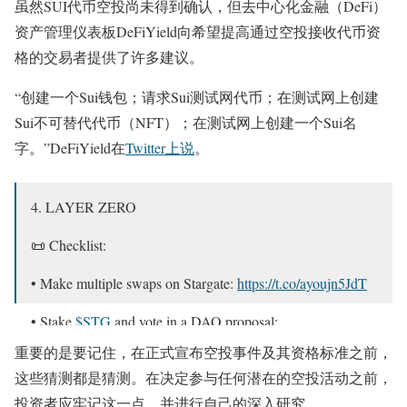
虽然SUI代币空投尚未得到确认，但去中心化金融（DeFi）
资产管理仪表板DeFiYield向希望提高通过空投接收代币资
格的交易者提供了许多建议。
“创建一个Sui钱包；请求Sui测试网代币；在测试网上创建
Sui不可替代代币（NFT）；在测试网上创建一个Sui名
字。”DeFiYield在
Twitter上说
。
4. LAYER ZERO
📜 Checklist:
• Make multiple swaps on Stargate:
https://t.co/ayoujn5JdT
• Stake
$STG
and vote in a DAO proposal:
https://t.co/GZCMxK1PMI
重要的是要记住，在正式宣布空投事件及其资格标准之前，
这些猜测都是猜测。在决定参与任何潜在的空投活动之前，
• Use LayerZero bridge in a testnet:
https://t.co/1gpK1JJUp6
投资者应牢记这一点，并进行自己的深入研究。