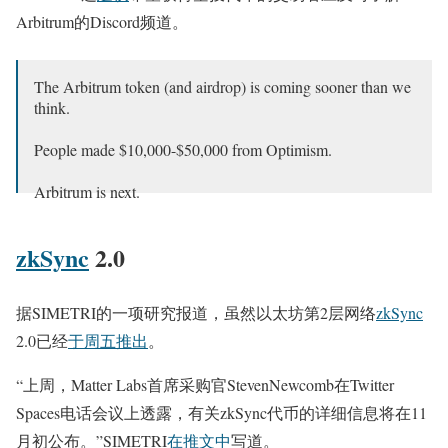
Arbitrum的Discord频道。
The Arbitrum token (and airdrop) is coming sooner than we
think.
People made $10,000-$50,000 from Optimism.
Arbitrum is next.
Don’t miss out on what is potentially the biggest airdrop of
zkSync
2.0
the year.
Here’s how to prepare. 👇
据SIMETRI的一项研究报道，虽然以太坊第2层网络
zkSync
— Miles Deutscher (@milesdeutscher)
October 24, 2022
2.0已经
于周五推出
。
“上周，Matter Labs首席采购官StevenNewcomb在Twitter
Spaces电话会议上透露，有关zkSync代币的详细信息将在11
月初公布。”SIMETRI
在推文中
写道。