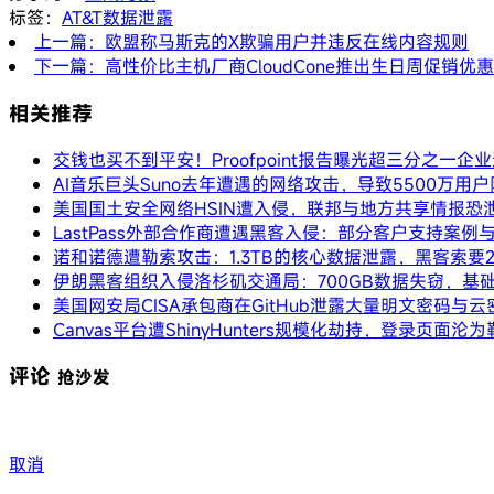
标签：
AT&T
数据泄露
上一篇：欧盟称马斯克的X欺骗用户并违反在线内容规则
下一篇：高性价比主机厂商CloudCone推出生日周促销优惠，
相关推荐
交钱也买不到平安！Proofpoint报告曝光超三分之一
AI音乐巨头Suno去年遭遇的网络攻击，导致5500万用
美国国土安全网络HSIN遭入侵，联邦与地方共享情报恐
LastPass外部合作商遭遇黑客入侵：部分客户支持案
诺和诺德遭勒索攻击：1.3TB的核心数据泄露，黑客索要
伊朗黑客组织入侵洛杉矶交通局：700GB数据失窃，基
美国网安局CISA承包商在GitHub泄露大量明文密码与云
Canvas平台遭ShinyHunters规模化劫持，登录页面沦
评论
抢沙发
取消