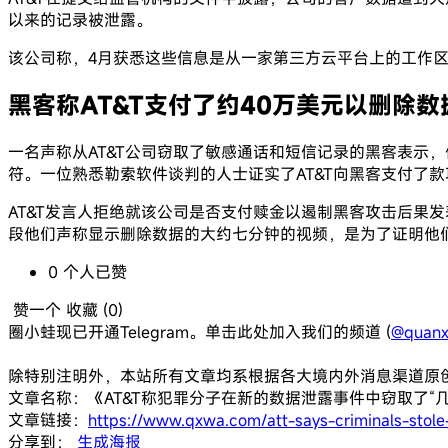
以来的记录被泄露。
该公司称，4月获悉这些信息是从一家第三方云平台上的工作区
黑客称AT&T支付了约40万美元以删除数
一名声称从AT&T公司窃取了敏感通话和短信记录的黑客表示
符。一位熟悉勒索软件谈判的人士证实了AT&T向黑客支付了款
AT&T发言人拒绝就该公司是否支付赎金以遏制黑客攻击后果
段他们声称显示删除数据的大约七分钟的视频，是为了证明他们
0
个人
已赞
赞一个
收藏 (
0
)
圈小蛙现已开通Telegram。单击此处加入我们的频道 (
@quanx
除特别注明外，本站所有文章均系根据各大境内外消息渠道原
文章名称：《AT&T称犯罪分子在新的数据泄露事件中窃取了“
文章链接：
https://www.qxwa.com/att-says-criminals-stole
分享到：
生成海报