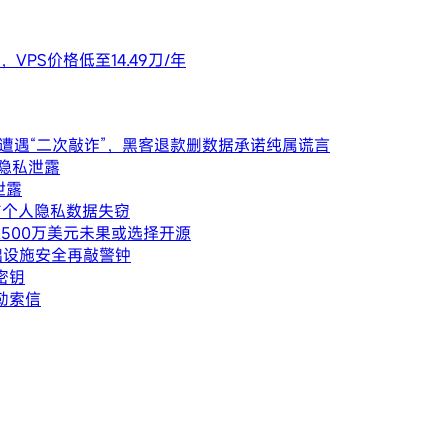
VPS价格低至14.49刀/年
企业遭遇“二次敲诈”，黑客退款删数据承诺纯属谎言
户隐私泄露
泄露
例与个人隐私数据失窃
2500万美元未果或选择开源
础设施安全再敲警钟
密钥
为勒索信