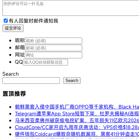
有人回复时邮件通知我
提交评论
昵称
邮箱
网址
QQ
Search
Search
置顶推荐
朝鲜黑客入侵中国手机厂商OPPO等千家机构，Black 
Telegram遭苹果App Store短暂下架，杜罗夫揭秘AI
马来西亚柔佛州破获偷电挖矿案，五年损失11亿欧元
202
CloudCone/CC家开启九周年庆典活动：VPS价格$18.
硬件钱包Coldcard曝致命随机数漏洞，黑客41分钟盗走1