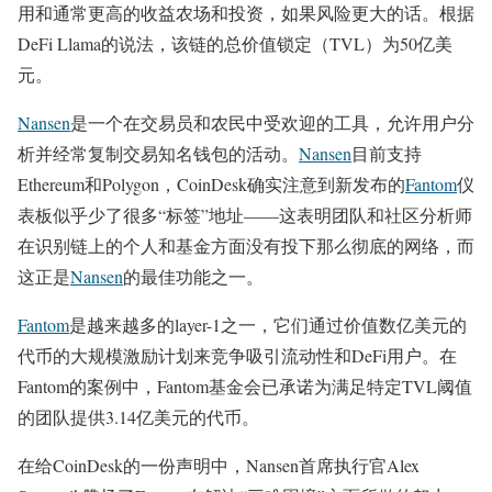
用和通常更高的收益农场和投资，如果风险更大的话。根据
DeFi Llama的说法，该链的总价值锁定（TVL）为50亿美
元。
Nansen
是一个在交易员和农民中受欢迎的工具，允许用户分
析并经常复制交易知名钱包的活动。
Nansen
目前支持
Ethereum和Polygon，CoinDesk确实注意到新发布的
Fantom
仪
表板似乎少了很多“标签”地址——这表明团队和社区分析师
在识别链上的个人和基金方面没有投下那么彻底的网络，而
这正是
Nansen
的最佳功能之一。
Fantom
是越来越多的layer-1之一，它们通过价值数亿美元的
代币的大规模激励计划来竞争吸引流动性和DeFi用户。在
Fantom的案例中，Fantom基金会已承诺为满足特定TVL阈值
的团队提供3.14亿美元的代币。
在给CoinDesk的一份声明中，Nansen首席执行官Alex