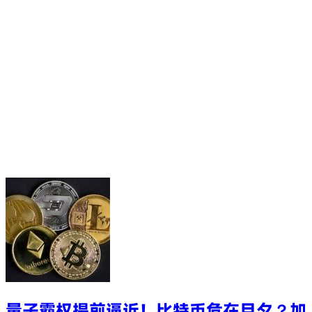
量子霸权提前逼近！比特币危在旦夕？加