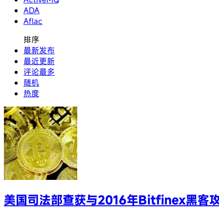
ADA
Aflac
排序
最新发布
最近更新
评论最多
随机
热度
美国司法部查获与2016年Bitfinex