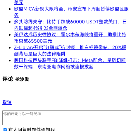
美元
欧盟MiCA新规大限将至，币安宣布下周起暂停欧盟区服
务
多头防线失守：比特币跌破60000 USDT整数关口，日
内跌幅超4%引发全网爆仓
美伊达成历史性协议：霍尔木兹海峡将重开，助推比特
币突破65500美元
Z-Library开启“分销式”抗封锁：推白标镜像站，20%报
酬背后是巨大的法律陷阱
跨国科技巨头联手FBI降维打击：Meta配合，星链切断
数千终端，东南亚电诈网络被连根拔起
评论
抢沙发
取消
有人回复时邮件通知我