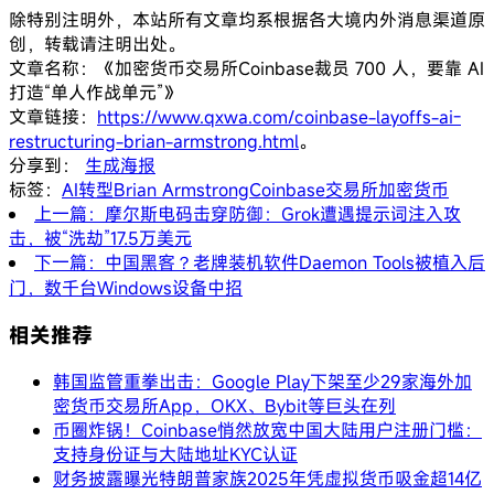
除特别注明外，本站所有文章均系根据各大境内外消息渠道原
创，转载请注明出处。
文章名称：《加密货币交易所Coinbase裁员 700 人，要靠 AI
打造“单人作战单元”》
文章链接：
https://www.qxwa.com/coinbase-layoffs-ai-
restructuring-brian-armstrong.html
。
分享到：
生成海报
标签：
AI转型
Brian Armstrong
Coinbase
交易所
加密货币
上一篇：摩尔斯电码击穿防御：Grok遭遇提示词注入攻
击，被“洗劫”17.5万美元
下一篇：中国黑客？老牌装机软件Daemon Tools被植入后
门，数千台Windows设备中招
相关推荐
韩国监管重拳出击：Google Play下架至少29家海外加
密货币交易所App，OKX、Bybit等巨头在列
币圈炸锅！Coinbase悄然放宽中国大陆用户注册门槛：
支持身份证与大陆地址KYC认证
财务披露曝光特朗普家族2025年凭虚拟货币吸金超14亿