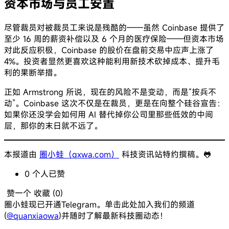
资本市场与员工安置
尽管裁员对被裁员工来说是残酷的——虽然 Coinbase 提供了
至少 16 周的薪资补偿以及 6 个月的医疗保险——但资本市场
对此反应积极，Coinbase 的股价在盘前交易中应声上涨了
4%。投资者显然更喜欢这种能利用新技术砍掉成本、提升毛
利的果断举措。
正如 Armstrong 所说，现在的风险不是变动，而是“按兵不
动”。Coinbase 这次不仅是在裁员，更是在向整个硅谷宣告：
如果你还没学会如何用 AI 替代掉你公司里那些低效的中间
层，那你的末日就不远了。
本报道由
圈小蛙（qxwa.com）
科技资讯站特约撰稿。🐸️
0
个人
已赞
赞一个
收藏 (
0
)
圈小蛙现已开通Telegram。单击此处加入我们的频道
(
@quanxiaowa
)并随时了解最新科技圈动态！