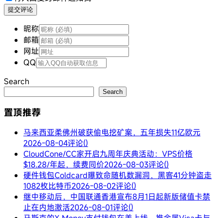
提交评论
昵称
邮箱
网址
QQ
Search
Search
置顶推荐
马来西亚柔佛州破获偷电挖矿案，五年损失11亿欧元
2026-08-04
评论()
CloudCone/CC家开启九周年庆典活动：VPS价格
$18.28/年起，续费同价
2026-08-03
评论()
硬件钱包Coldcard曝致命随机数漏洞，黑客41分钟盗走
1082枚比特币
2026-08-02
评论()
继中移动后，中国联通香港宣布8月1日起新版储值卡禁
止在内地激活
2026-08-01
评论()