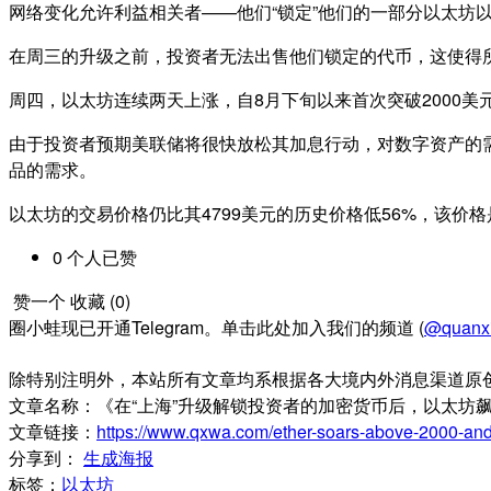
网络变化允许利益相关者——他们“锁定”他们的一部分以太坊
在周三的升级之前，投资者无法出售他们锁定的代币，这使得所
周四，以太坊连续两天上涨，自8月下旬以来首次突破2000美
由于投资者预期美联储将很快放松其加息行动，对数字资产的需求
品的需求。
以太坊的交易价格仍比其4799美元的历史价格低56%，该价格
0
个人
已赞
赞一个
收藏 (
0
)
圈小蛙现已开通Telegram。单击此处加入我们的频道 (
@quanx
除特别注明外，本站所有文章均系根据各大境内外消息渠道原
文章名称：《在“上海”升级解锁投资者的加密货币后，以太坊飙
文章链接：
https://www.qxwa.com/ether-soars-above-2000-and-
分享到：
生成海报
标签：
以太坊