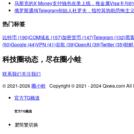
马斯克的X Money支付钱包在美上线，推金属Visa卡与
俄罗斯通缉Telegram创始人杜罗夫，指控其协助恐怖主
热门标签
比特币 (190)
COM域名 (157)
加密货币 (147)
Telegram (102)
黑客
(50)
Google (44)
VPN (41)
谷歌 (39)
OpenAI (39)
Twitter (35)
朝鲜 
科技圈动态，尽在圈小蛙
联系我们
关注我们
© 2021-2026
圈小蛙
Copyright © 2021 - 2024 Qxwa.com All 
官方TG频道
官方TG频道
繁
简繁切换