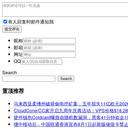
有人回复时邮件通知我
提交评论
昵称
邮箱
网址
QQ
Search
Search
置顶推荐
马来西亚柔佛州破获偷电挖矿案，五年损失11亿欧元
202
CloudCone/CC家开启九周年庆典活动：VPS价格$18.
硬件钱包Coldcard曝致命随机数漏洞，黑客41分钟盗走1
继中移动后，中国联通香港宣布8月1日起新版储值卡禁