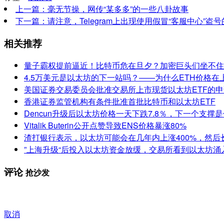
上一篇：毫无节操，网传“某多多”的一些八卦故事
下一篇：请注意，Telegram上出现使用假冒“客服中心”盗
相关推荐
量子霸权提前逼近！比特币危在旦夕？加密巨头们坐不住
4.5万美元是以太坊的下一站吗？——为什么ETH价格在
美国证券交易委员会批准交易所上市现货以太坊ETF的申
香港证券监管机构有条件批准首批比特币和以太坊ETF
Dencun升级后以太坊价格一天下跌7.8％，下一个支撑
Vitalik Buterin公开点赞导致ENS价格暴涨80%
渣打银行表示，以太坊可能会在几年内上涨400%，然后长
”上海升级“后投入以太坊资金放缓，交易所看到以太坊涌
评论
抢沙发
取消