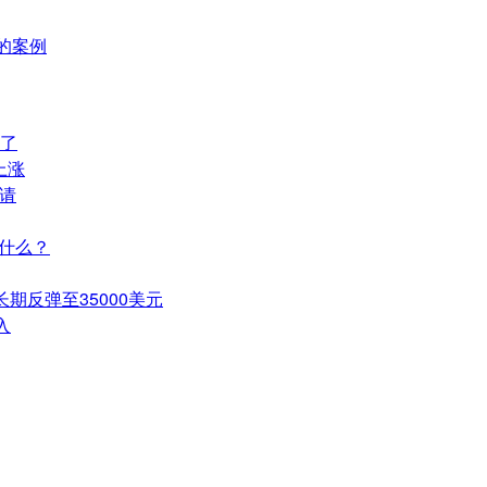
号的案例
了
上涨
请
是什么？
期反弹至35000美元
入