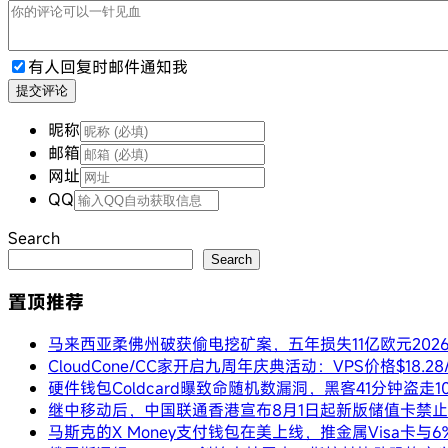
有人回复时邮件通知我
提交评论
昵称
邮箱
网址
QQ
Search
Search
置顶推荐
马来西亚柔佛州破获偷电挖矿案，五年损失11亿欧元
202
CloudCone/CC家开启九周年庆典活动：VPS价格$18.
硬件钱包Coldcard曝致命随机数漏洞，黑客41分钟盗走1
继中移动后，中国联通香港宣布8月1日起新版储值卡禁
马斯克的X Money支付钱包在美上线，推金属Visa卡与