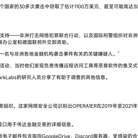
国家的30多次袭击中窃取了估计1100万美元，甚至可能高达30
要举措的支持——非洲打击网络犯罪联合行动，以及国际刑警组织对非洲
展办公室和德国联邦外交部资助。
一名与非洲各地金融机构袭击事件有关的关键嫌疑人。”
邮件活动，当时他们发现负责传播远程访问工具等恶意软件的鱼叉
团队DarkLabs的研究人员分享了有助于调查的其他信息。
客组织。这家网络安全公司识别出OPERA1ER在2019年至20
，该接口用于传达金融交易的详细信息。
邮件包含指向GoogleDrive、Discord服务器、受感