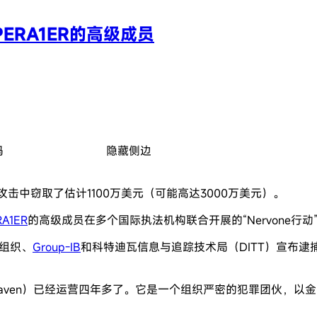
RA1ER的高级成员
码
隐藏侧边
击中窃取了估计1100万美元（可能高达3000万美元）。
A1ER
的高级成员在多个国际执法机构联合开展的“Nervone行动
组织、
Group-IB
和科特迪瓦信息与追踪技术局（DITT）宣布
ommon Raven）已经运营四年多了。它是一个组织严密的犯罪团