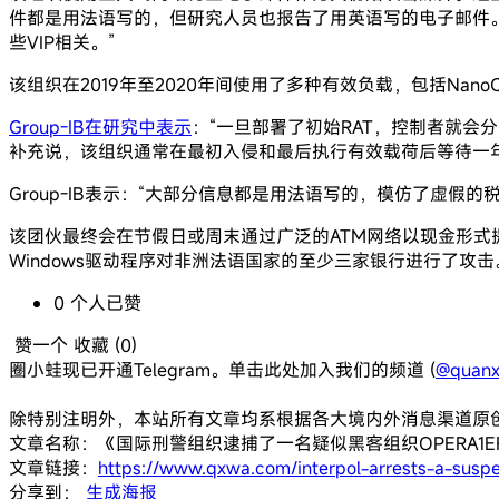
件都是用法语写的，但研究人员也报告了用英语写的电子邮件
些VIP相关。”
该组织在2019年至2020年间使用了多种有效负载，包括NanoCore、
Group-IB在研究中表示
：“一旦部署了初始RAT，控制者就会分析受感
补充说，该组织通常在最初入侵和最后执行有效载荷后等待一
Group-IB表示：“大部分信息都是用法语写的，模仿了虚假
该团伙最终会在节假日或周末通过广泛的ATM网络以现金形式
Windows驱动程序对非洲法语国家的至少三家银行进行了攻击
0
个人
已赞
赞一个
收藏 (
0
)
圈小蛙现已开通Telegram。单击此处加入我们的频道 (
@quanx
除特别注明外，本站所有文章均系根据各大境内外消息渠道原
文章名称：《国际刑警组织逮捕了一名疑似黑客组织OPERA1
文章链接：
https://www.qxwa.com/interpol-arrests-a-susp
分享到：
生成海报