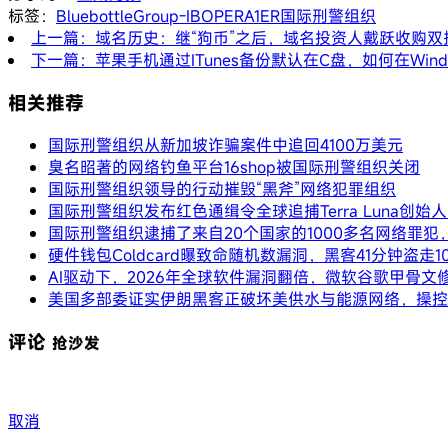
标签：
Bluebottle
Group-IB
OPERA1ER
国际刑警组织
上一篇：域名历史：继“狗币”之后，域名投资人戴跃收购双拼域名n
下一篇：苹果手机通过ITunes备份默认在C盘，如何在Windo
相关推荐
国际刑警组织从新加坡诈骗案件中追回4100万美元
臭名昭著的网络钓鱼平台16shop被国际刑警组织关闭
国际刑警组织领导的行动摧毁“黑斧”网络犯罪组织
国际刑警组织发布红色通缉令全球追捕Terra Luna创始人D
国际刑警组织逮捕了来自20个国家的1000多名网络罪犯，
硬件钱包Coldcard曝致命随机数漏洞，黑客41分钟盗走1
AI驱动下，2026年全球软件漏洞翻倍，微软谷歌甲骨文
美国多部委证实伊朗黑客正破坏美供水与能源网络，操控
评论
抢沙发
取消