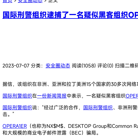
首页
安全圈动态
正文
>
>
国际刑警组织逮捕了一名疑似黑客组织OPE
2023-07-07
分类：
安全圈动态
阅读(1058)
评论(0)
扫描二维
据信，该组织在非洲、亚洲和拉丁美洲15个国家的30多次网络攻
国际刑警组织
在
一份新闻简报
中表示，一名疑似黑客组织
OPER
国际刑警组织
说：“经过广泛的合作，
国际刑警组织
、非洲刑警
击。”
OPERA1ER
（也称为NX$M$、DESKTOP Group和C
和大规模的商业电子邮件泄露（BEC）骗局。