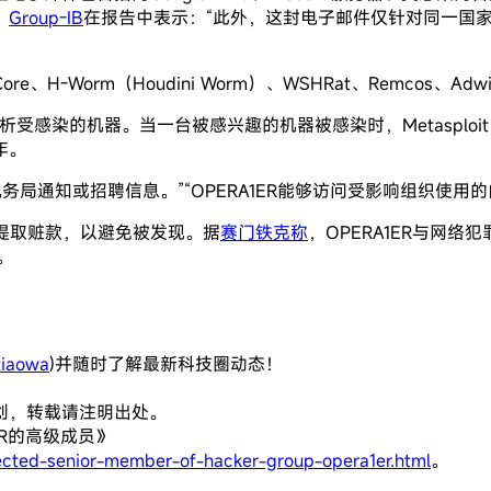
。
Group-IB
在报告中表示：“此外，这封电子邮件仅针对同一国家
H-Worm（Houdini Worm）、WSHRat、Remcos、Adwi
染的机器。当一台被感兴趣的机器被感染时，Metasploit Meterpr
年。
的税务局通知或招聘信息。”“OPERA1ER能够访问受影响组织使
提取赃款，以避免被发现。据
赛门铁克称
，OPERA1ER与网络
。
iaowa
)并随时了解最新科技圈动态！
创，转载请注明出处。
ER的高级成员》
ected-senior-member-of-hacker-group-opera1er.html
。