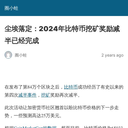
圈小蛙
尘埃落定：2024年比特币挖矿奖励减
半已经完成
圈小蛙
2 years ago
在发布了第84万个区块之后，
比特币
成功经历了有史以来的
第四次
减半事件
，
挖矿
奖励再次减半。
此次活动让加密货币社区翘首以盼比特币价格的下一步走
势，一些预测高达25万美元。
根据
CoinMarketCap的数据
，截至目前，比特币价格为65033