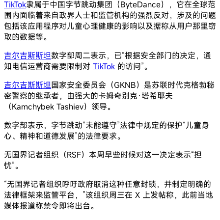
TikTok
隶属于中国字节跳动集团（ByteDance），它在全球范
围内面临着来自政界人士和监管机构的强烈反对，涉及的问题
包括该应用程序对儿童心理健康的影响以及据称从用户那里窃
取的数据等。
吉尔吉斯斯坦
数字部周二表示，已“根据安全部门的决定，通
知电信运营商需要限制对
TikTok
的访问”。
吉尔吉斯斯坦
国家安全委员会（GKNB）是苏联时代克格勃秘
密警察的继承者，由强大的卡姆奇别克·塔希耶夫
（Kamchybek Tashiev）领导。
数字部表示，字节跳动“未能遵守”法律中规定的保护“儿童身
心、精神和道德发展”的法律要求。
无国界记者组织（RSF）本周早些时候对这一决定表示“担
忧”。
“无国界记者组织呼吁政府取消这种任意封锁，并制定明确的
法律框架来监管平台，”该组织周三在 X 上发帖称，此前当地
媒体报道称禁令即将出台。