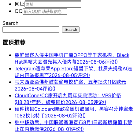
网址
QQ
Search
Search
置顶推荐
朝鲜黑客入侵中国手机厂商OPPO等千家机构，Black
Hat黑帽大会曝光其入侵内幕
2026-08-06
评论()
Telegram遭苹果App Store短暂下架，杜罗夫揭秘AI违
规内容举报黑产
2026-08-05
评论()
马来西亚柔佛州破获偷电挖矿案，五年损失11亿欧元
2026-08-04
评论()
CloudCone/CC家开启九周年庆典活动：VPS价格
$18.28/年起，续费同价
2026-08-03
评论()
硬件钱包Coldcard曝致命随机数漏洞，黑客41分钟盗走
1082枚比特币
2026-08-02
评论()
继中移动后，中国联通香港宣布8月1日起新版储值卡禁
止在内地激活
2026-08-01
评论()