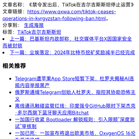
文章名称：《禁令发出后，TikTok在吉尔吉斯斯坦停止运营》
文章链接：
https://www.qxwa.com/tiktok-ceases-
operations-in-kyrgyzstan-following-ban.html
。
分享到：
生成海报
标签：
TikTok
吉尔吉斯斯坦
上一篇：巴基斯坦内政部称，社交媒体平台X因国家安全
而被封锁
下一篇：尘埃落定：2024年比特币挖矿奖励减半已经完成
相关推荐
Telegram遭苹果App Store短暂下架，杜罗夫揭秘AI违
规内容举报黑产
俄罗斯通缉Telegram创始人杜罗夫，指控其协助恐怖主
义
离线通讯触碰监管红线：印度强令GitHub限时下架杰克
·多尔西旗下蓝牙聊天应用Bitchat
一加国行收紧 Bootloader 解锁规则：引入限额“深度测
试”审核制
一加已死：一加宣布将退出欧美市场，OxygenOS 16沦