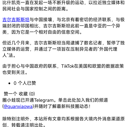
比什凯克一直在发起一场不断升级的运动，以拉近独立媒体和
民间社会与国家控制之间的距离。
吉尔吉斯斯坦
与中国接壤，与北京有着密切的经济联系，与极
端封闭的邻国相比，吉尔吉斯斯坦此前一直是中亚的一个异
类，因为它是一个相对自由的信息空间。
但近几个月来，吉尔吉斯斯坦当局逮捕了数名记者，暂停了独
立媒体的运营，并通过了一项旨在压制异见者的“外国代理
人”法。
由于担心与中国政府的联系，TikTok在美国和欧盟的数据政策
也受到关注。
0
个人
已赞
赞一个
收藏 (
0
)
圈小蛙现已开通Telegram。单击此处加入我们的频道
(
@quanxiaowa
)并随时了解最新科技圈动态！
除特别注明外，本站所有文章均系根据各大境内外消息渠道原
创，转载请注明出处。